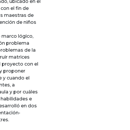
ado, ubicado en el
con el fin de
as maestras de
tención de niños
 marco lógico,
ción problema
problemas de la
ruir matrices
l proyecto con el
 y proponer
e y cuando el
ntes, a
ula y por cuáles
 habilidades e
esarrolló en dos
entación-
res.