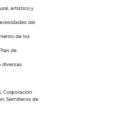
ral, artístico y
necesidades del
miento de los
Plan de
o diversas
a
,
Corporación
ón
,
Semilleros de