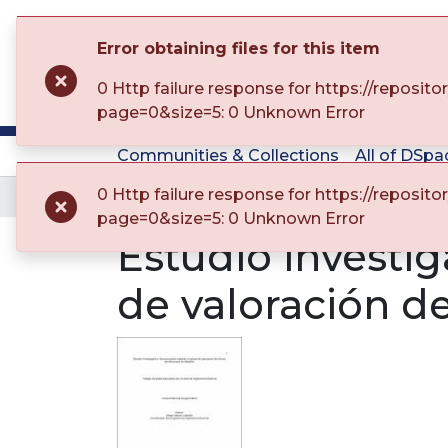
Error obtaining files for this item
0 Http failure response for https://reposit
page=0&size=5: 0 Unknown Error
Communities & Collections
All of DSpa
0 Http failure response for https://reposit
Home
Trabajos de grado
Facultad d
page=0&size=5: 0 Unknown Error
Estudio investig
de valoración de