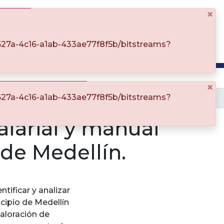
×
Log In
71-627a-4c16-a1ab-433ae77f8f5b/bitstreams?
×
71-627a-4c16-a1ab-433ae77f8f5b/bitstreams?
Estudio investigativo: Estructuración salarial y manual de valoración de oficios del Municipio de Medellín.
alarial y manual
 de Medellín.
ntificar y analizar
cipio de Medellín
valoración de