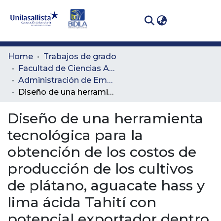
(curren
Log In
Communities
Home
Trabajos de grado
& Collections
Facultad de Ciencias Administrativas y Agropecuarias
Administración de Empresas Agropecuarias
All of DSpace
Diseño de una herramienta tecnológica para la obtención de los costos de producción de los cultivos de plátano, aguacate hass y lima ácida Tahití con potencial exportador dentro del Plan Nacional de Fomento Hortifrutícola en el Departamento de Antioquia.
Statistics
Diseño de una herramienta
tecnológica para la
obtención de los costos de
producción de los cultivos
de plátano, aguacate hass y
lima ácida Tahití con
potencial exportador dentro