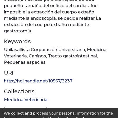
pequeño tamaño del orificio del cardias, fue
imposible la extracción del cuerpo extraño
mediante la endoscopia, se decide realizar La
extracción del cuerpo extraño mediante
gastrotomía
Keywords
Unilasallista Corporación Universitaria
,
Medicina
Veterinaria
,
Caninos
,
Tracto gastrointestinal
,
Pequeñas especies
URI
http://hdl.handle.net/10567/3237
Collections
Medicina Veterinaria
Full item page
We collect and process your personal information for the