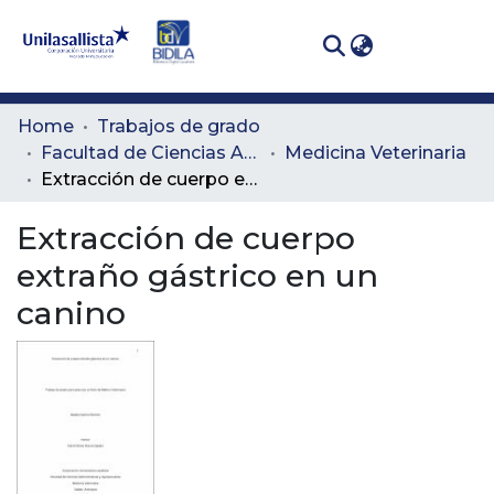
(curren
Log In
Communities
Home
Trabajos de grado
& Collections
Facultad de Ciencias Administrativas y Agropecuarias
Medicina Veterinaria
Extracción de cuerpo extraño gástrico en un canino
All of DSpace
Extracción de cuerpo
Statistics
extraño gástrico en un
canino