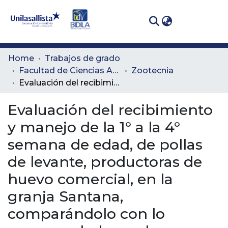
(curren
Log In
Communities
Home
Trabajos de grado
& Collections
Facultad de Ciencias Administrativas y Agropecuarias
Zootecnia
Evaluación del recibimiento y manejo de la 1° a la 4° semana de edad, de pollas de levante, productoras de huevo comercial, en la granja Santana, comparándolo con lo recomendado por las casas genéticas
All of DSpace
Evaluación del recibimiento
Statistics
y manejo de la 1° a la 4°
semana de edad, de pollas
de levante, productoras de
huevo comercial, en la
granja Santana,
comparándolo con lo