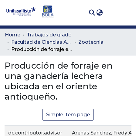
(curren
Log In
Communities
Home
Trabajos de grado
& Collections
Facultad de Ciencias Administrativas y Agropecuarias
Zootecnia
Producción de forraje en una ganadería lechera ubicada en el oriente antioqueño.
All of DSpace
Producción de forraje en
Statistics
una ganadería lechera
ubicada en el oriente
antioqueño.
Simple item page
dc.contributor.advisor
Arenas Sánchez, Fredy Arl