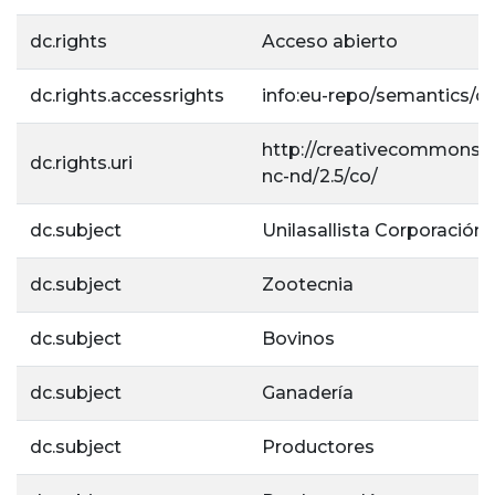
dc.rights
Acceso abierto
dc.rights.accessrights
info:eu-repo/semantics/
http://creativecommons.o
dc.rights.uri
nc-nd/2.5/co/
dc.subject
Unilasallista Corporación 
dc.subject
Zootecnia
dc.subject
Bovinos
dc.subject
Ganadería
dc.subject
Productores