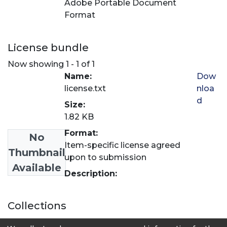
Adobe Portable Document
Format
License bundle
Now showing
1 - 1 of 1
Name:
Dow
license.txt
nloa
d
Size:
1.82 KB
Format:
No
Item-specific license agreed
Thumbnail
upon to submission
Available
Description:
Collections
Zootecnia