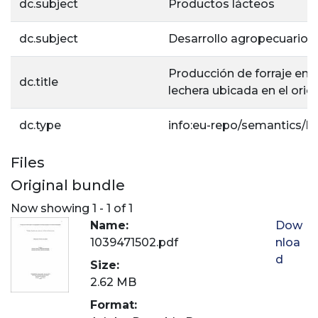
dc.subject
Productos lácteos
dc.subject
Desarrollo agropecuario
Producción de forraje en 
dc.title
lechera ubicada en el orie
dc.type
info:eu-repo/semantics/b
Files
Original bundle
Now showing
1 - 1 of 1
Name:
Dow
1039471502.pdf
nloa
d
Size:
2.62 MB
Format: