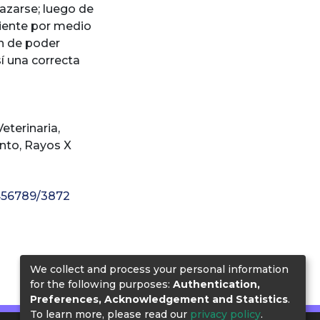
lazarse; luego de
ciente por medio
in de poder
í una correcta
eterinaria
,
nto
,
Rayos X
23456789/3872
We collect and process your personal information
for the following purposes:
Authentication,
Preferences, Acknowledgement and Statistics
.
To learn more, please read our
privacy policy
.