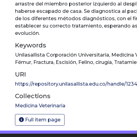
arrastre del miembro posterior izquierdo al desp
haberse escapado de casa. Se diagnostica al pa
de los diferentes métodos diagnósticos, con el f
establecer su correcto tratamiento, esperando as
evolución.
Keywords
Unilasallista Corporación Universitaria
,
Medicina V
Fémur
,
Fractura
,
Escisión
,
Felino
,
cirugía
,
Tratamie
URI
https://repository.unilasallista.edu.co/handle/1
Collections
Medicina Veterinaria
Full item page