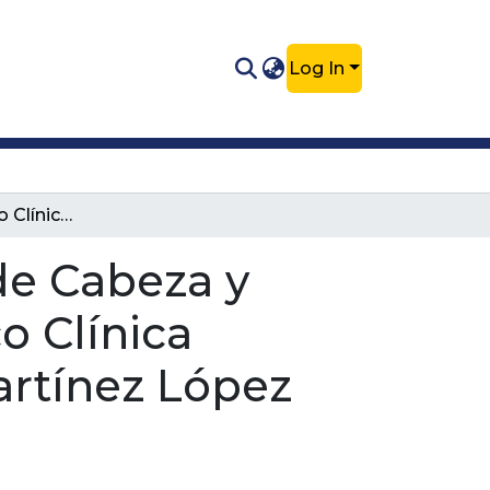
Log In
Reporte de Caso Clínico: Osteotomía de Cabeza y Cuello Femoral en un Felino Doméstico Clínica Veterinaria Lasallista}- Hno. Octavio Martínez López F.S.C.
de Cabeza y
o Clínica
Martínez López