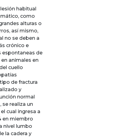
 lesión habitual
raumático, como
grandes alturas o
ros, así mismo,
al no se deben a
ás crónico e
as espontaneas de
n en animales en
del cuello
opatías
tipo de fractura
alizado y
función normal
 se realiza un
el cual ingresa a
4/4 en miembro
 a nivel lumbo
e la cadera y