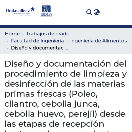
(curren
Log In
Communities
Home
Trabajos de grado
& Collections
Facultad de Ingeniería
Ingeniería de Alimentos
Diseño y documentación del procedimiento de limpieza y desinfección de las materias primas frescas (Poleo, cilantro, cebolla junca, cebolla huevo, perejil) desde las etapas de recepción hasta su almacenamiento, teniendo en cuenta la normativa legal vigente de las condiciones de higiene e inocuidad en la empresa Carnes Casa Blanca.
All of DSpace
Diseño y documentación del
Statistics
procedimiento de limpieza y
desinfección de las materias
primas frescas (Poleo,
cilantro, cebolla junca,
cebolla huevo, perejil) desde
las etapas de recepción