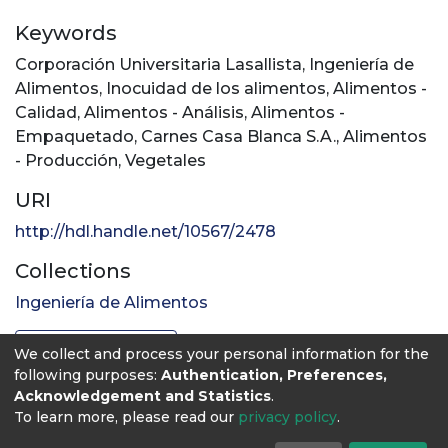
Keywords
Corporación Universitaria Lasallista
,
Ingeniería de
Alimentos
,
Inocuidad de los alimentos
,
Alimentos -
Calidad
,
Alimentos - Análisis
,
Alimentos -
Empaquetado
,
Carnes Casa Blanca S.A.
,
Alimentos
- Producción
,
Vegetales
URI
http://hdl.handle.net/10567/2478
Collections
Ingeniería de Alimentos
Full item page
We collect and process your personal information for the
following purposes:
Authentication, Preferences,
Acknowledgement and Statistics
.
To learn more, please read our
privacy policy
.