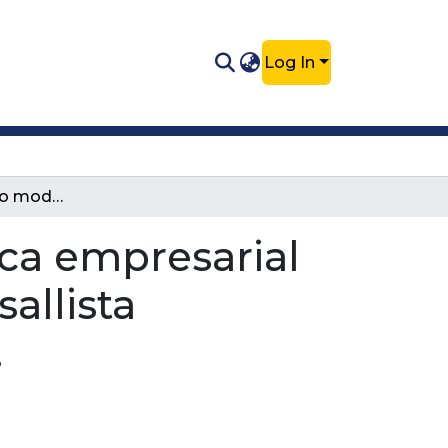
Log In
Trabajo de grado modalidad de práctica empresarial en equinos en la Clínica Veterinaria Lasallista Hermano Octavio Martinez López f.s.c.
ca empresarial
allista
.