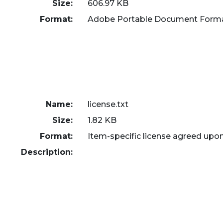
Size:
606.97 KB
Format:
Adobe Portable Document Form
Name:
license.txt
Size:
1.82 KB
Format:
Item-specific license agreed upo
Description: