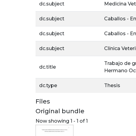
dc.subject
Medicina Vet
dc.subject
Caballos - E
dc.subject
Caballos - 
dc.subject
Clínica Veteri
Trabajo de gr
dc.title
Hermano Octa
dc.type
Thesis
Files
Original bundle
Now showing
1 - 1 of 1