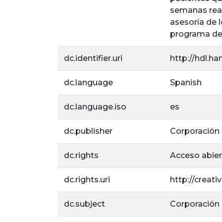
semanas real
asesoría de 
programa de M
dc.identifier.uri
http://hdl.ha
dc.language
Spanish
dc.language.iso
es
dc.publisher
Corporación U
dc.rights
Acceso abie
dc.rights.uri
http://creat
dc.subject
Corporación U