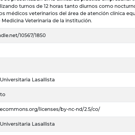
izando turnos de 12 horas tanto diurnos como noctur
los médicos veterinarios del área de atención clínica e
edicina Veterinaria de la institución.
ndle.net/10567/1850
niversitaria Lasallista
rto
ivecommons.org/licenses/by-nc-nd/2.5/co/
niversitaria Lasallista