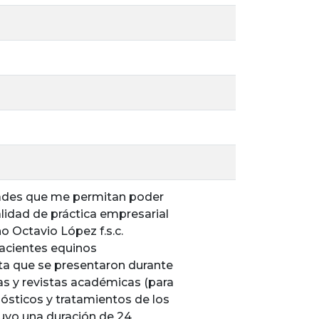
idades que me permitan poder
idad de práctica empresarial
no Octavio López f.s.c.
acientes equinos
ta que se presentaron durante
as y revistas académicas (para
nósticos y tratamientos de los
tuvo una duración de 24