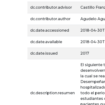
dc.contributor.advisor
Castillo Fran
dc.contributor.author
Agudelo Agud
dc.date.accessioned
2018-04-30T
dc.date.available
2018-04-30T
dc.date.issued
2017
El siguiente
desenvolverm
la cual se re
Desempeñand
hospitalizad
dc.description.resumen
todo el peri
estudiantes d
pacientes qu