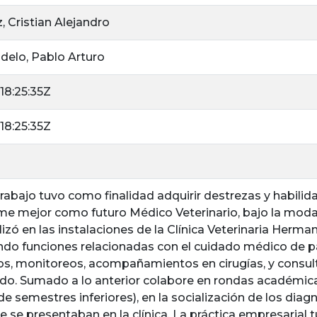
z, Cristian Alejandro
elo, Pablo Arturo
18:25:35Z
18:25:35Z
 trabajo tuvo como finalidad adquirir destrezas y habil
e mejor como futuro Médico Veterinario, bajo la modal
alizó en las instalaciones de la Clínica Veterinaria Herma
o funciones relacionadas con el cuidado médico de p
os, monitoreos, acompañamientos en cirugías, y consul
odo. Sumado a lo anterior colabore en rondas académic
e semestres inferiores), en la socialización de los diag
e se presentaban en la clínica. La práctica empresarial 