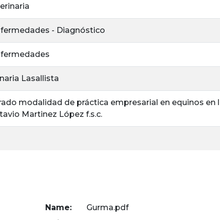
erinaria
nfermedades - Diagnóstico
Enfermedades
naria Lasallista
ado modalidad de práctica empresarial en equinos en la 
vio Martinez López f.s.c.
Name:
Gurma.pdf