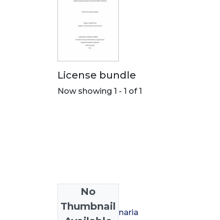
License bundle
Now showing
1 - 1 of 1
No
Collections
Thumbnail
Medicina Veterinaria