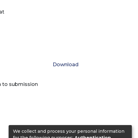
at
Download
n to submission
We collect and process your personal information
for the following purposes:
Authentication,