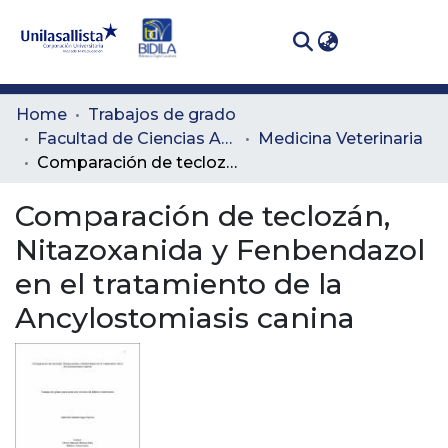
(curren
Log In
Communities
Home
Trabajos de grado
& Collections
Facultad de Ciencias Administrativas y Agropecuarias
Medicina Veterinaria
Comparación de teclozán, Nitazoxanida y Fenbendazol en el tratamiento de la Ancylostomiasis canina
All of DSpace
Comparación de teclozán,
Statistics
Nitazoxanida y Fenbendazol
en el tratamiento de la
Ancylostomiasis canina