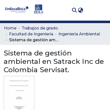
(curren
Log In
Communities
Home
Trabajos de grado
& Collections
Facultad de Ingeniería
Ingeniería Ambiental
Sistema de gestión ambiental en Satrack Inc de Colombia Servisat.
All of DSpace
Sistema de gestión
Statistics
ambiental en Satrack Inc de
Colombia Servisat.