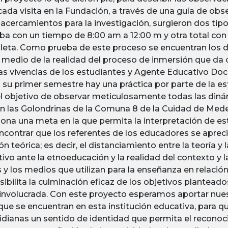
ada visita en la Fundación, a través de una guía de ob
acercamientos para la investigación, surgieron dos tipo
ba con un tiempo de 8:00 am a 12:00 m y otra total co
eta. Como prueba de este proceso se encuentran los d
medio de la realidad del proceso de inmersión que da c
las vivencias de los estudiantes y Agente Educativo Do
n su primer semestre hay una práctica por parte de la e
l objetivo de observar meticulosamente todas las diná
ón las Golondrinas de la Comuna 8 de la Cuidad de Mede
siona una meta en la que permita la interpretación de est
contrar que los referentes de los educadores se aprec
teórica; es decir, el distanciamiento entre la teoría y la
vo ante la etnoeducación y la realidad del contexto y l
 y los medios que utilizan para la enseñanza en relación
sibilita la culminación eficaz de los objetivos plantead
involucrada. Con este proyecto esperamos aportar nuest
ue se encuentran en esta institución educativa, para qu
idianas un sentido de identidad que permita el reconoci