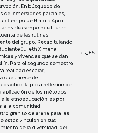
servación. En búsqueda de
s de inmersiones parciales,
n un tiempo de 8 am a 4pm,
iarios de campo que fueron
uenta de las rutinas,
cente del grupo. Recapitulando
studiante Julieth Ximena
es_ES
micas y vivencias que se dan
llín. Para el segundo semestre
a realidad escolar,
ia que carece de
 práctica, la poca reflexión del
a aplicación de los métodos,
 a la etnoeducación, es por
os a la comunidad
ro granito de arena para las
e estos vinculen en sus
miento de la diversidad, del