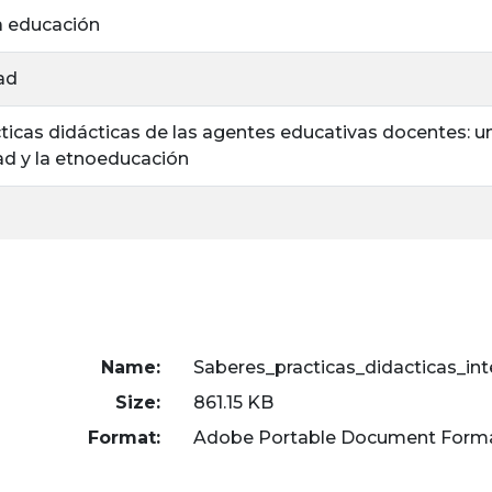
a educación
dad
ticas didácticas de las agentes educativas docentes: u
dad y la etnoeducación
Name:
Saberes_practicas_didacticas_int
Size:
861.15 KB
Format:
Adobe Portable Document Form