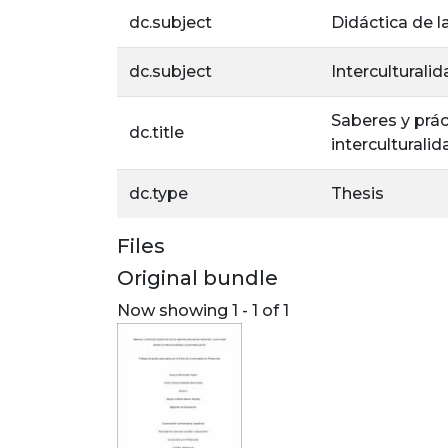
dc.subject
Didáctica de l
dc.subject
Interculturali
Saberes y prác
dc.title
interculturali
dc.type
Thesis
Files
Original bundle
Now showing
1 - 1 of 1