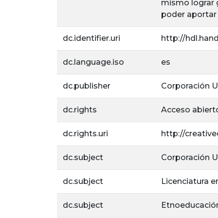
mismo lograr g
poder aportar
dc.identifier.uri
http://hdl.han
dc.language.iso
es
dc.publisher
Corporación Un
dc.rights
Acceso abiert
dc.rights.uri
http://creati
dc.subject
Corporación Un
dc.subject
Licenciatura e
dc.subject
Etnoeducació