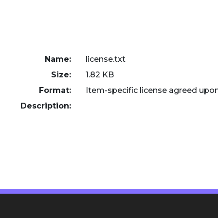
Name:
license.txt
Size:
1.82 KB
Format:
Item-specific license agreed upo
Description: