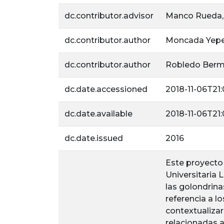
dc.contributor.advisor
Manco Rueda, 
dc.contributor.author
Moncada Yepes
dc.contributor.author
Robledo Bermú
dc.date.accessioned
2018-11-06T21
dc.date.available
2018-11-06T21
dc.date.issued
2016
Este proyecto 
Universitaria 
las golondrina
referencia a l
contextualizar
relacionadas a