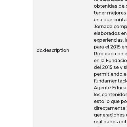
obtenidas de c
tener mejores 
una que conta
Jornada compl
elaborados en 
experiencias, 
para el 2015 e
dc.description
Robledo con e
en la Fundaci
del 2015 se vi
permitiendo en
fundamentación 
Agente Educati
los contenidos
esto lo que po
directamente 
generaciones q
realidades cot