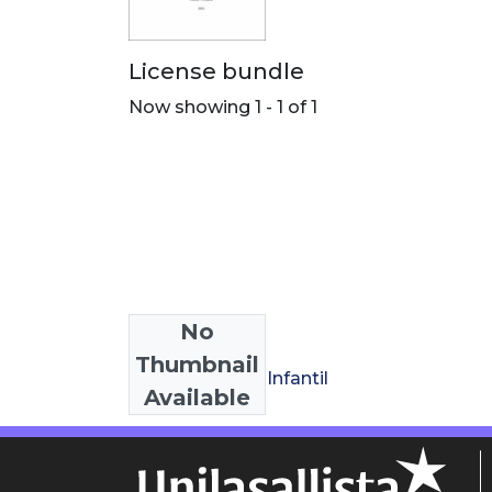
License bundle
Now showing
1 - 1 of 1
No
Collections
Thumbnail
Licenciatura en Infantil
Available