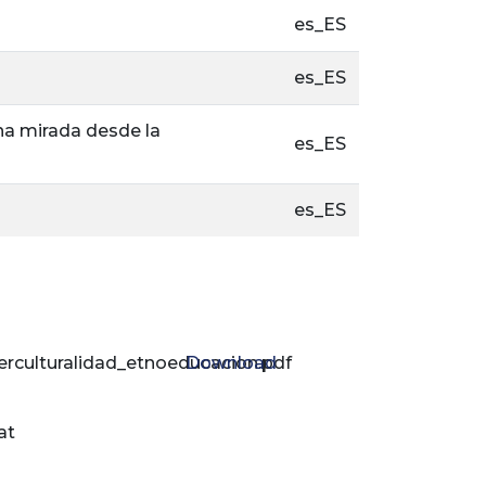
es_ES
es_ES
na mirada desde la
es_ES
es_ES
erculturalidad_etnoeducacion.pdf
Download
at