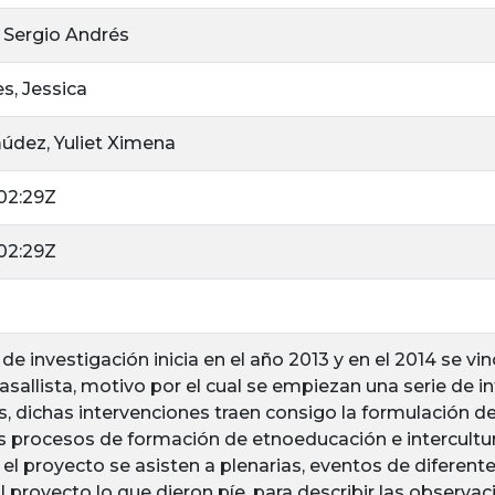
Sergio Andrés
, Jessica
dez, Yuliet Ximena
:02:29Z
:02:29Z
de investigación inicia en el año 2013 y en el 2014 se vi
Lasallista, motivo por el cual se empiezan una serie de 
s, dichas intervenciones traen consigo la formulación 
os procesos de formación de etnoeducación e intercultu
 el proyecto se asisten a plenarias, eventos de diferent
l proyecto lo que dieron píe, para describir las observac