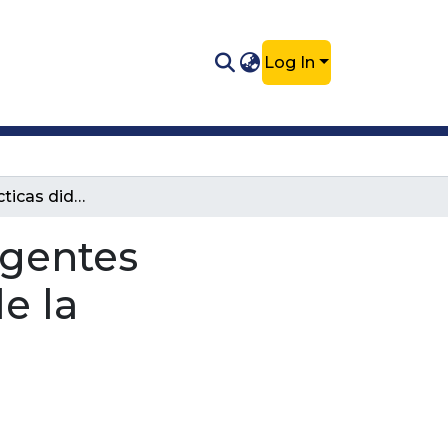
Log In
Saberes y prácticas didácticas de las agentes educativas docentes: una mirada desde la interculturalidad y la etnoeducación
agentes
e la