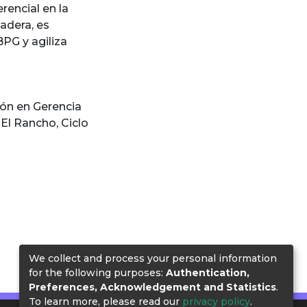
rencial en la
nadera, es
BPG y agiliza
ión en Gerencia
 El Rancho
,
Ciclo
We collect and process your personal information
for the following purposes:
Authentication,
Preferences, Acknowledgement and Statistics
.
To learn more, please read our
privacy policy
.