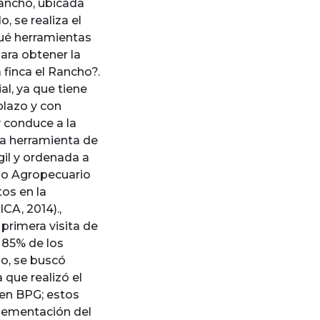
 Rancho, ubicada
, se realiza el
Qué herramientas
ara obtener la
 finca el Rancho?.
al, ya que tiene
plazo y con
y conduce a la
 la herramienta de
il y ordenada a
ano Agropecuario
tos en la
CA, 2014).,
primera visita de
 85% de los
lo, se buscó
a que realizó el
 en BPG; estos
plementación del