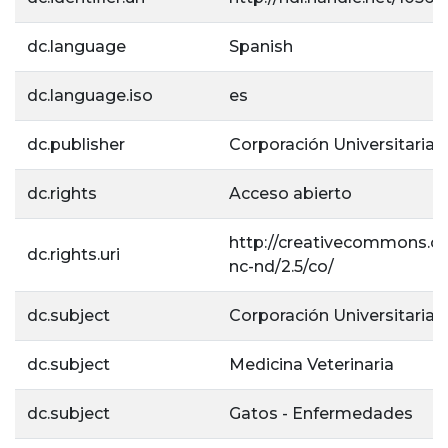
dc.language
Spanish
dc.language.iso
es
dc.publisher
Corporación Universitaria L
dc.rights
Acceso abierto
http://creativecommons.or
dc.rights.uri
nc-nd/2.5/co/
dc.subject
Corporación Universitaria L
dc.subject
Medicina Veterinaria
dc.subject
Gatos - Enfermedades