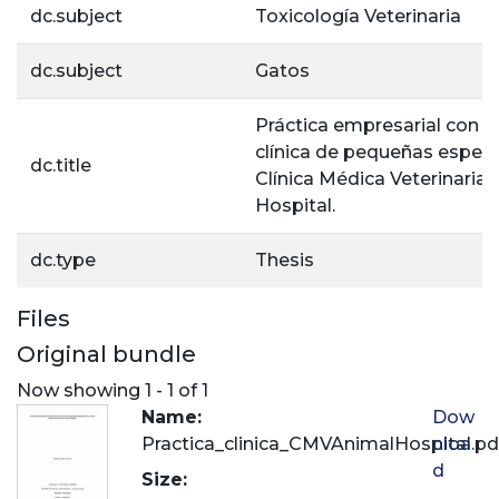
dc.subject
Toxicología Veterinaria
dc.subject
Gatos
Práctica empresarial con én
clínica de pequeñas especi
dc.title
Clínica Médica Veterinaria
Hospital.
dc.type
Thesis
Files
Original bundle
Now showing
1 - 1 of 1
Name:
Dow
Practica_clinica_CMVAnimalHospital.pd
nloa
d
Size: