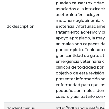
pueden causar toxicidad. L
asociados a la intoxicació
acetaminofén incluyen,
metahemoglobinemia, cian
dc.description
e ictericia. Afortunadament
tratamiento agresivo y cu
apoyo apropiado, la mayorí
animales son capaces de r
por completo. Teniendo en
gran cantidad de gatos tr
emergencia veterinaria co
clínicos de toxicidad por p
objetivo de esta revisión bi
presentar información sob
enfermedad para que los 
pequeños animales identif
cuadro y así tratarlo con éx
dc.identifier.uri
http://hdl.handle.net/1056