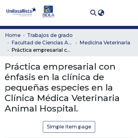
(curren
Log In
Communities
Home
Trabajos de grado
& Collections
Facultad de Ciencias Administrativas y Agropecuarias
Medicina Veterinaria
Práctica empresarial con énfasis en la clínica de pequeñas especies en la Clínica Médica Veterinaria Animal Hospital.
All of DSpace
Práctica empresarial con
Statistics
énfasis en la clínica de
pequeñas especies en la
Clínica Médica Veterinaria
Animal Hospital.
Simple item page