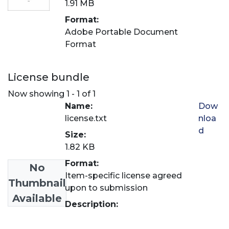
1.91 MB
Format:
Adobe Portable Document
Format
License bundle
Now showing
1 - 1 of 1
Name:
Dow
license.txt
nloa
d
Size:
1.82 KB
Format:
No
Item-specific license agreed
Thumbnail
upon to submission
Available
Description: