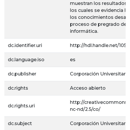
muestran los resultados 
los cuales se evidencia la
los conocimientos desarr
proceso de pregrado de i
informática.
dc.identifier.uri
http://hdl.handle.net/1056
dc.language.iso
es
dc.publisher
Corporación Universitaria
dc.rights
Acceso abierto
http://creativecommons.o
dc.rights.uri
nc-nd/2.5/co/
dc.subject
Corporación Universitaria