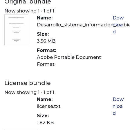
Original bundle
Now showing
1 - 1 of 1
Name:
Dow
Desarrollo_sistema_informacion_ambie
nloa
d
Size:
3.56 MB
Format:
Adobe Portable Document
Format
License bundle
Now showing
1 - 1 of 1
Name:
Dow
license.txt
nloa
d
Size:
1.82 KB