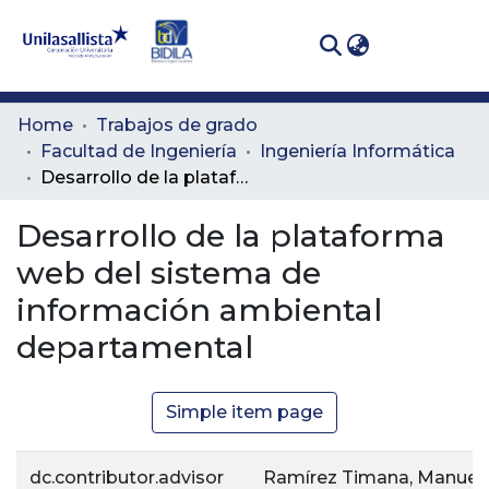
(curren
Log In
Communities
Home
Trabajos de grado
& Collections
Facultad de Ingeniería
Ingeniería Informática
Desarrollo de la plataforma web del sistema de información ambiental departamental
All of DSpace
Desarrollo de la plataforma
Statistics
web del sistema de
información ambiental
departamental
Simple item page
dc.contributor.advisor
Ramírez Timana, Manuel 