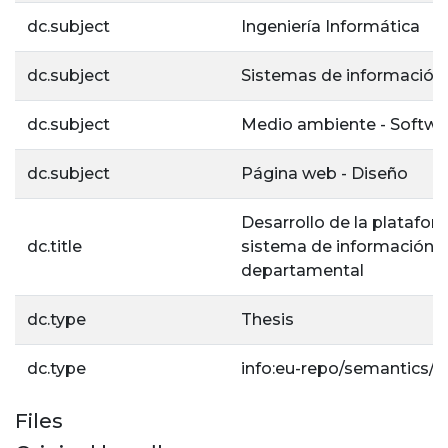
dc.subject
Ingeniería Informática
dc.subject
Sistemas de información
dc.subject
Medio ambiente - Softwa
dc.subject
Página web - Diseño
Desarrollo de la platafo
dc.title
sistema de información 
departamental
dc.type
Thesis
dc.type
info:eu-repo/semantics/b
Files