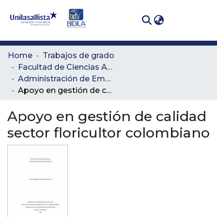
(curren
Log In
Communities
Home
Trabajos de grado
& Collections
Facultad de Ciencias Administrativas y Agropecuarias
Administración de Empresas Agropecuarias
All of DSpace
Apoyo en gestión de calidad sector floricultor colombiano
Statistics
Apoyo en gestión de calidad
sector floricultor colombiano