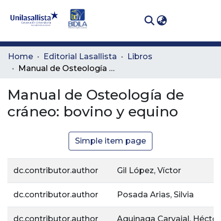
(curren
Log In
Communities
Home
Editorial Lasallista
Libros
& Collections
Manual de Osteología de cráneo: bovino y equino
All of DSpace
Manual de Osteología de
cráneo: bovino y equino
Statistics
Simple item page
dc.contributor.author
Gil López, Víctor
dc.contributor.author
Posada Arias, Silvia
dc.contributor.author
Aguinaga Carvajal, Héctor