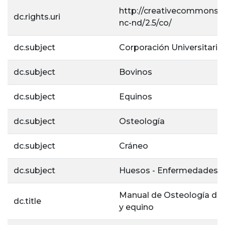
http://creativecommons.o
dc.rights.uri
nc-nd/2.5/co/
dc.subject
Corporación Universitaria 
dc.subject
Bovinos
dc.subject
Equinos
dc.subject
Osteología
dc.subject
Cráneo
dc.subject
Huesos - Enfermedades
Manual de Osteología de 
dc.title
y equino