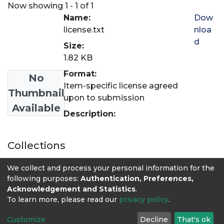
Now showing
1 - 1 of 1
Name:
Dow
license.txt
nloa
d
Size:
1.82 KB
Format:
No
Item-specific license agreed
Thumbnail
upon to submission
Available
Description:
Collections
Libros
We collect and process your personal information for the
following purposes:
Authentication, Preferences,
Acknowledgement and Statistics
.
To learn more, please read our
privacy policy
.
Customize
Decline
That's ok