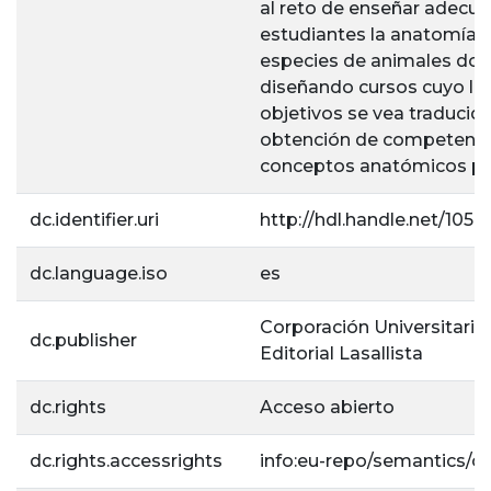
al reto de enseñar adecu
estudiantes la anatomía d
especies de animales dom
diseñando cursos cuyo lo
objetivos se vea traducido
obtención de competencia
conceptos anatómicos per
dc.identifier.uri
http://hdl.handle.net/105
dc.language.iso
es
Corporación Universitaria 
dc.publisher
Editorial Lasallista
dc.rights
Acceso abierto
dc.rights.accessrights
info:eu-repo/semantics/