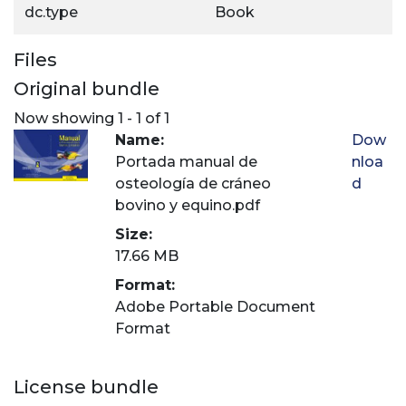
dc.type
Book
Files
Original bundle
Now showing
1 - 1 of 1
Name:
Dow
Portada manual de
nloa
osteología de cráneo
d
bovino y equino.pdf
Size:
17.66 MB
Format:
Adobe Portable Document
Format
License bundle