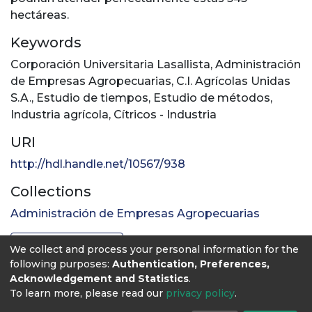
hectáreas.
Keywords
Corporación Universitaria Lasallista
,
Administración
de Empresas Agropecuarias
,
C.I. Agrícolas Unidas
S.A.
,
Estudio de tiempos
,
Estudio de métodos
,
Industria agrícola
,
Cítricos - Industria
URI
http://hdl.handle.net/10567/938
Collections
Administración de Empresas Agropecuarias
Full item page
We collect and process your personal information for the
following purposes:
Authentication, Preferences,
Acknowledgement and Statistics
.
To learn more, please read our
privacy policy
.