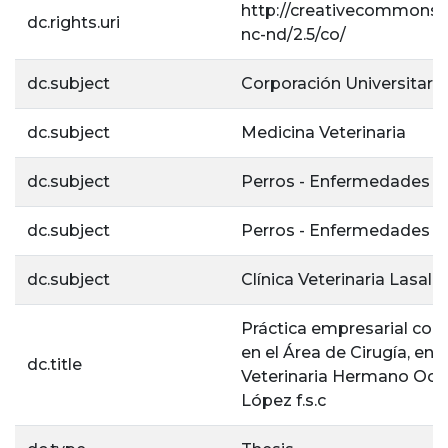
http://creativecommons.o
dc.rights.uri
nc-nd/2.5/co/
dc.subject
Corporación Universitaria
dc.subject
Medicina Veterinaria
dc.subject
Perros - Enfermedades
dc.subject
Perros - Enfermedades y
dc.subject
Clínica Veterinaria Lasalli
Práctica empresarial con
en el Área de Cirugía, en l
dc.title
Veterinaria Hermano Oct
López f.s.c