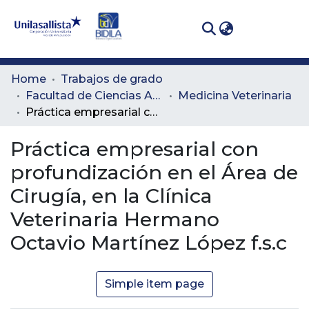
(curren
Log In
Communities
Home
Trabajos de grado
& Collections
Facultad de Ciencias Administrativas y Agropecuarias
Medicina Veterinaria
Práctica empresarial con profundización en el Área de Cirugía, en la Clínica Veterinaria Hermano Octavio Martínez López f.s.c
All of DSpace
Práctica empresarial con
Statistics
profundización en el Área de
Cirugía, en la Clínica
Veterinaria Hermano
Octavio Martínez López f.s.c
Simple item page