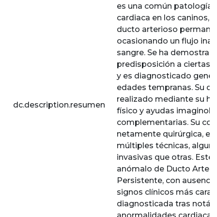
es una común patología 
cardiaca en los caninos, en
ducto arterioso permane
ocasionando un flujo in
sangre. Se ha demostrad
predisposición a ciertas r
y es diagnosticado gene
edades tempranas. Su di
realizado mediante su hi
dc.description.resumen
físico y ayudas imaginolo
complementarias. Su corr
netamente quirúrgica, ex
múltiples técnicas, algu
invasivas que otras. Este
anómalo de Ducto Arteri
Persistente, con ausencia
signos clínicos más caract
diagnosticada tras notár
anormalidades cardiacas 