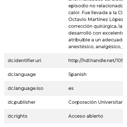
episodio no relacionado 
calor. Fue llevada a la Clí
Octavio Martínez López f.s
corrección quirúrgica, la c
desarrolló con excelente 
atribuible a un adecuado
anestésico, analgésico, y 
dc.identifier.uri
http://hdl.handle.net/105
dc.language
Spanish
dc.language.iso
es
dc.publisher
Corporación Universitaria
dc.rights
Acceso abierto