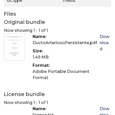
dc.type
Thesis
Files
Original bundle
Now showing
1 - 1 of 1
Name:
Dow
DuctoArteriosoPersistente.pdf
nloa
d
Size:
1.49 MB
Format:
Adobe Portable Document
Format
License bundle
Now showing
1 - 1 of 1
Name:
Dow
license.txt
nloa