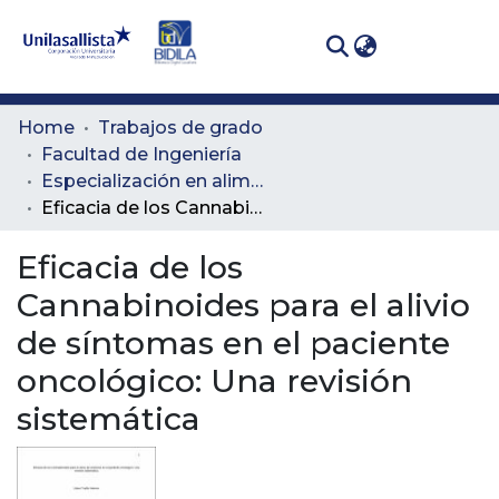
(curren
Log In
Communities
Home
Trabajos de grado
& Collections
Facultad de Ingeniería
Especialización en alimentación y nutrición
All of DSpace
Eficacia de los Cannabinoides para el alivio de síntomas en el paciente oncológico: Una revisión sistemática
Statistics
Eficacia de los
Cannabinoides para el alivio
de síntomas en el paciente
oncológico: Una revisión
sistemática