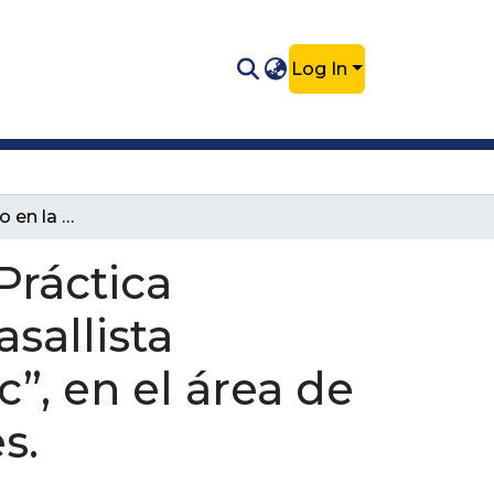
Log In
Trabajo de Grado en la modalidad de Práctica Empresarial en la Clínica Veterinaria Lasallista “Hermano Octavio Martínez López, f.s.c”, en el área de cirugía en pequeñas especies animales.
Práctica
asallista
”, en el área de
s.