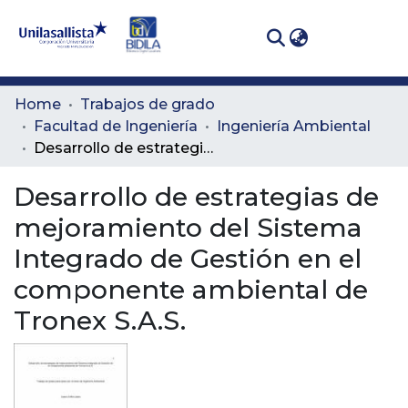
(curren
Log In
Communities
Home
Trabajos de grado
& Collections
Facultad de Ingeniería
Ingeniería Ambiental
Desarrollo de estrategias de mejoramiento del Sistema Integrado de Gestión en el componente ambiental de Tronex S.A.S.
All of DSpace
Desarrollo de estrategias de
Statistics
mejoramiento del Sistema
Integrado de Gestión en el
componente ambiental de
Tronex S.A.S.