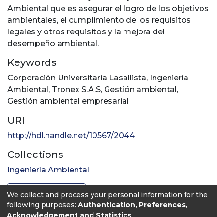
Ambiental que es asegurar el logro de los objetivos
ambientales, el cumplimiento de los requisitos
legales y otros requisitos y la mejora del
desempeño ambiental.
Keywords
Corporación Universitaria Lasallista
,
Ingeniería
Ambiental
,
Tronex S.A.S
,
Gestión ambiental
,
Gestión ambiental empresarial
URI
http://hdl.handle.net/10567/2044
Collections
Ingeniería Ambiental
Full item page
We collect and process your personal information for the
following purposes:
Authentication, Preferences,
Acknowledgement and Statistics
.