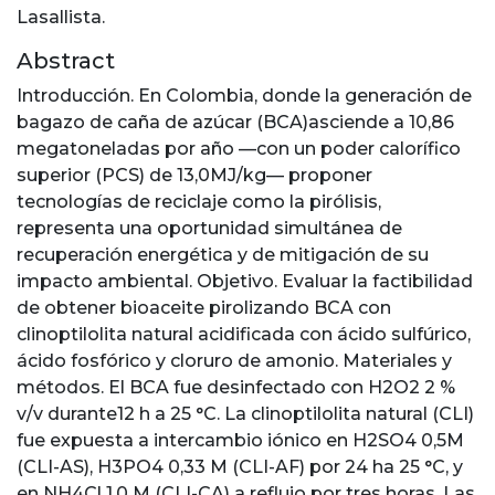
Lasallista.
Abstract
Introducción. En Colombia, donde la generación de
bagazo de caña de azúcar (BCA)asciende a 10,86
megatoneladas por año —con un poder calorífico
superior (PCS) de 13,0MJ/kg— proponer
tecnologías de reciclaje como la pirólisis,
representa una oportunidad simultánea de
recuperación energética y de mitigación de su
impacto ambiental. Objetivo. Evaluar la factibilidad
de obtener bioaceite pirolizando BCA con
clinoptilolita natural acidificada con ácido sulfúrico,
ácido fosfórico y cloruro de amonio. Materiales y
métodos. El BCA fue desinfectado con H2O2 2 %
v/v durante12 h a 25 °C. La clinoptilolita natural (CLI)
fue expuesta a intercambio iónico en H2SO4 0,5M
(CLI-AS), H3PO4 0,33 M (CLI-AF) por 24 ha 25 °C, y
en NH4Cl 1,0 M (CLI-CA) a reflujo por tres horas. Las