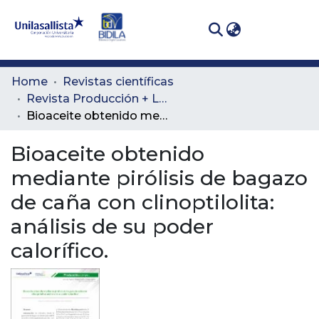
(curren
Log In
Communities
Home
Revistas científicas
& Collections
Revista Producción + Limpia
Bioaceite obtenido mediante pirólisis de bagazo de caña con clinoptilolita: análisis de su poder calorífico.
All of DSpace
Bioaceite obtenido
Statistics
mediante pirólisis de bagazo
de caña con clinoptilolita:
análisis de su poder
calorífico.