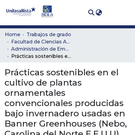
(curren
Log In
Communities
Home
Trabajos de grado
& Collections
Facultad de Ciencias Administrativas y Agropecuarias
Administración de Empresas Agropecuarias
All of DSpace
Prácticas sostenibles en el cultivo de plantas ornamentales convencionales producidas bajo invernadero usadas en Banner Greenhouses (Nebo, Carolina del Norte E.E.U.U)
Statistics
Prácticas sostenibles en el
cultivo de plantas
ornamentales
convencionales producidas
bajo invernadero usadas en
Banner Greenhouses (Nebo,
Carolina del Norte E.E.U.U)