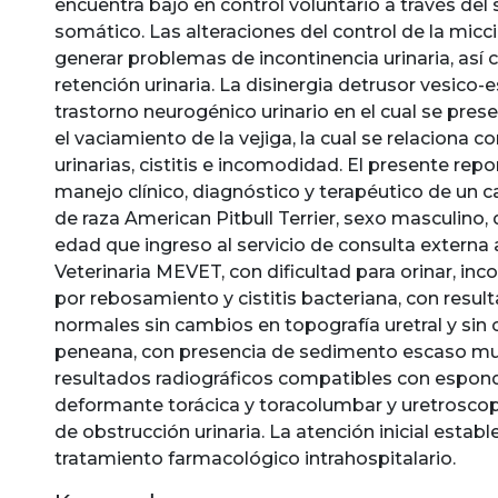
encuentra bajo en control voluntario a través del
somático. Las alteraciones del control de la micc
generar problemas de incontinencia urinaria, así
retención urinaria. La disinergia detrusor vesico-e
trastorno neurogénico urinario en el cual se prese
el vaciamiento de la vejiga, la cual se relaciona c
urinarias, cistitis e incomodidad. El presente repo
manejo clínico, diagnóstico y terapéutico de un 
de raza American Pitbull Terrier, sexo masculino,
edad que ingreso al servicio de consulta externa a
Veterinaria MEVET, con dificultad para orinar, inco
por rebosamiento y cistitis bacteriana, con resul
normales sin cambios en topografía uretral y sin
peneana, con presencia de sedimento escaso mu
resultados radiográficos compatibles con espond
deformante torácica y toracolumbar y uretroscop
de obstrucción urinaria. La atención inicial establ
tratamiento farmacológico intrahospitalario.