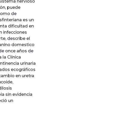
 sistema nervioso
ión, puede
 como de
sfinteriana es un
nta dificultad en
on infecciones
rte, describe el
canino domestico
 de once años de
 la Clínica
ntinencia urinaria
tados ecográficos
 cambio en uretra
coide,
ilosis
ia sin evidencia
eció un