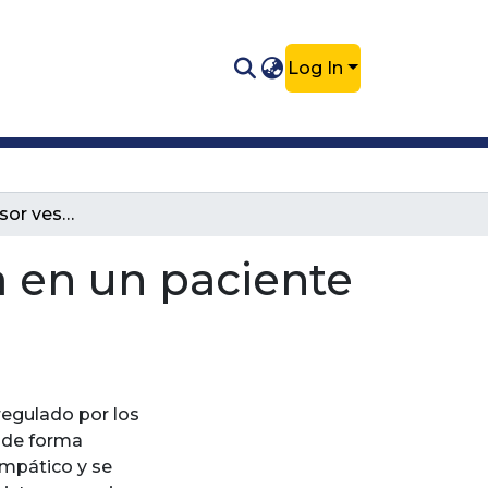
Log In
Disinergia detrusor vesico-esfinteriana en un paciente canino. Reporte de caso.
a en un paciente
 regulado por los
n de forma
impático y se