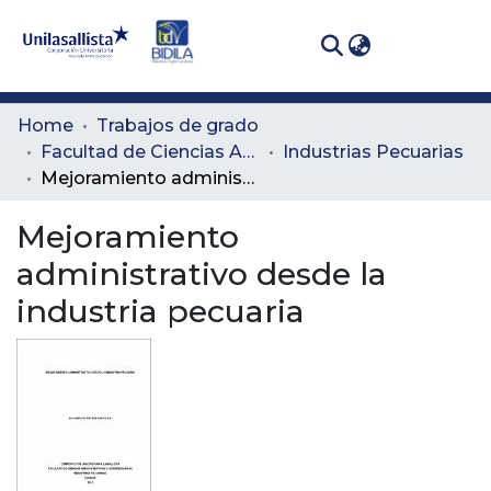
(curren
Log In
Communities
Home
Trabajos de grado
& Collections
Facultad de Ciencias Administrativas y Agropecuarias
Industrias Pecuarias
Mejoramiento administrativo desde la industria pecuaria
All of DSpace
Mejoramiento
Statistics
administrativo desde la
industria pecuaria