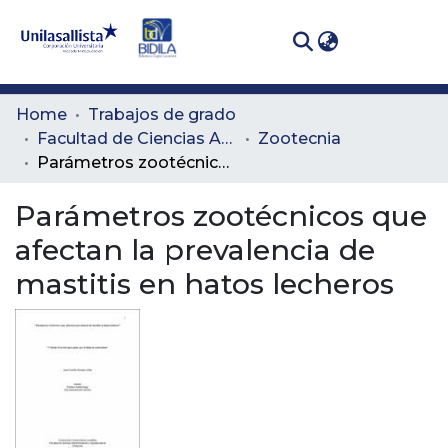
(curren
Log In
Communities
Home
Trabajos de grado
& Collections
Facultad de Ciencias Administrativas y Agropecuarias
Zootecnia
Parámetros zootécnicos que afectan la prevalencia de mastitis en hatos lecheros
All of DSpace
Parámetros zootécnicos que
Statistics
afectan la prevalencia de
mastitis en hatos lecheros