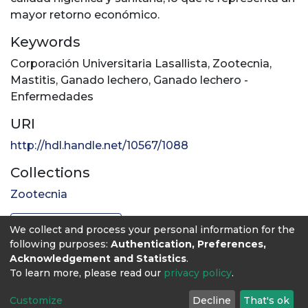
mayor retorno económico.
Keywords
Corporación Universitaria Lasallista
,
Zootecnia
,
Mastitis
,
Ganado lechero
,
Ganado lechero -
Enfermedades
URI
http://hdl.handle.net/10567/1088
Collections
Zootecnia
Full item page
We collect and process your personal information for the
following purposes:
Authentication, Preferences,
Acknowledgement and Statistics
.
To learn more, please read our
privacy policy
.
Customize
Decline
That's ok