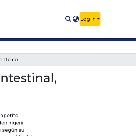
Log In
Manejo del paciente con obstrucción intestinal, reporte de caso
ntestinal,
 apetito
en ingerir
s según su