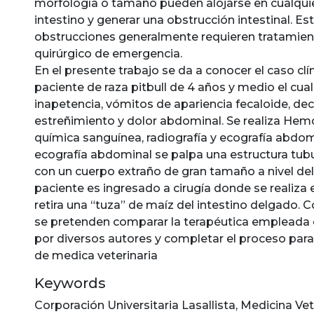
morfología o tamaño pueden alojarse en cualquie
intestino y generar una obstrucción intestinal. Es
obstrucciones generalmente requieren tratamien
quirúrgico de emergencia.
En el presente trabajo se da a conocer el caso clí
paciente de raza pitbull de 4 años y medio el cua
inapetencia, vómitos de apariencia fecaloide, de
estreñimiento y dolor abdominal. Se realiza He
química sanguínea, radiografía y ecografía abdomi
ecografía abdominal se palpa una estructura tub
con un cuerpo extraño de gran tamaño a nivel del
paciente es ingresado a cirugía donde se realiza
retira una “tuza” de maíz del intestino delgado. C
se pretenden comparar la terapéutica empleada c
por diversos autores y completar el proceso para 
de medica veterinaria
Keywords
Corporación Universitaria Lasallista
,
Medicina Vet