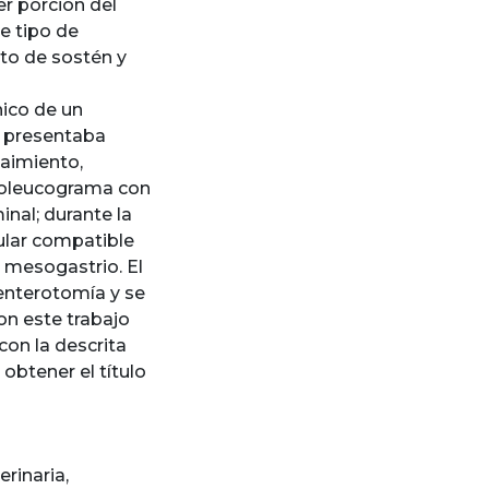
r porción del
te tipo de
to de sostén y
nico de un
l presentaba
caimiento,
moleucograma con
nal; durante la
ular compatible
 mesogastrio. El
 enterotomía y se
on este trabajo
on la descrita
obtener el título
erinaria
,