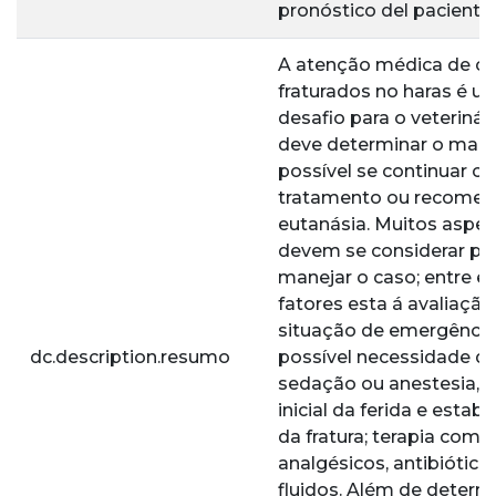
pronóstico del paciente.
A atenção médica de ca
fraturados no haras é u
desafio para o veterinári
deve determinar o mais
possível se continuar c
tratamento ou recomen
eutanásia. Muitos aspe
devem se considerar pa
manejar o caso; entre e
fatores esta á avaliação
situação de emergência
dc.description.resumo
possível necessidade d
sedação ou anestesia, 
inicial da ferida e estabi
da fratura; terapia com
analgésicos, antibiótico
fluidos. Além de determ