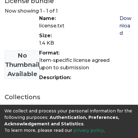
License bundle
Now showing
1 - 1 of 1
Name:
Dow
license.txt
nloa
d
Size:
1.4 KB
Format:
No
Item-specific license agreed
Thumbnail
upon to submission
Available
Description:
Collections
Journal of Agriculture and Animal Sciences
We collect and process your personal information for the
following purposes:
Authentication, Preferences,
Acknowledgement and Statistics
.
To learn more, please read our
privacy policy
.