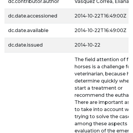
dc.contributor.author
Vásquez Correa, Eliana 
dc.date.accessioned
2014-10-22T16:49:00Z
dc.date.available
2014-10-22T16:49:00Z
dc.date.issued
2014-10-22
The field attention of fr
horses is a challenge for
veterinarian, because h
determine quickly wheth
start a treatment or
recommend the euthana
There are important as
to take into account wh
trying to solve the case,
among these aspects t
evaluation of the emerg