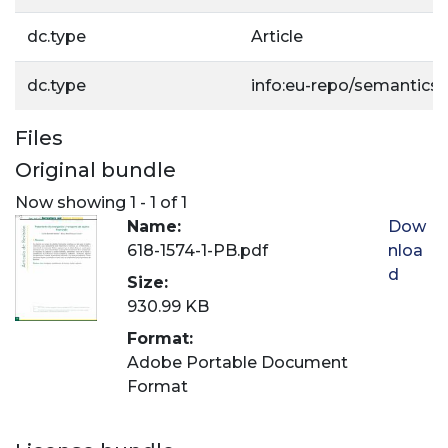
dc.type
Article
dc.type
info:eu-repo/semantics/a
Files
Original bundle
Now showing
1 - 1 of 1
Name:
Dow
618-1574-1-PB.pdf
nloa
d
Size:
930.99 KB
Format:
Adobe Portable Document
Format