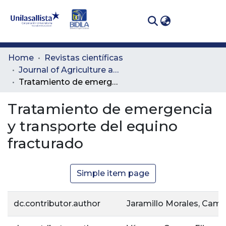
(curren
Log In
Communities
Home
Revistas científicas
& Collections
Journal of Agriculture and Animal Sciences
Tratamiento de emergencia y transporte del equino fracturado
All of DSpace
Tratamiento de emergencia
Statistics
y transporte del equino
fracturado
Simple item page
dc.contributor.author
Jaramillo Morales, Cami