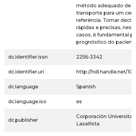
método adequado de
transporte para um cent
referência. Tomar decis
rápidas e precisas, nest
casos, é fundamental pa
prognóstico do paciente
dc.identifier.issn
2256-3342
dc.identifier.uri
http://hdl.handle.net/105
dc.language
Spanish
dc.language.iso
es
Corporación Universitar
dc.publisher
Lasallista