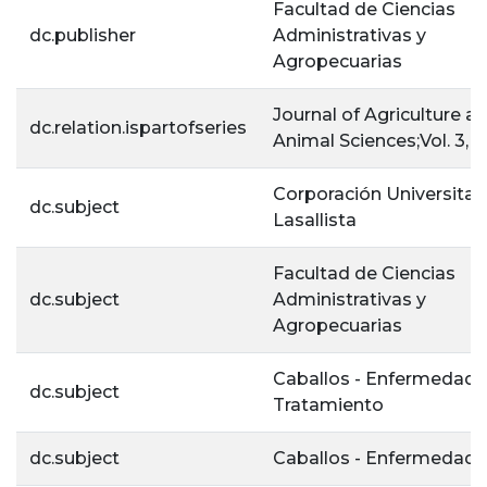
Facultad de Ciencias
dc.publisher
Administrativas y
Agropecuarias
Journal of Agriculture a
dc.relation.ispartofseries
Animal Sciences;Vol. 3, No
Corporación Universitar
dc.subject
Lasallista
Facultad de Ciencias
dc.subject
Administrativas y
Agropecuarias
Caballos - Enfermedade
dc.subject
Tratamiento
dc.subject
Caballos - Enfermedad