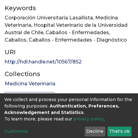
Keywords
Corporación Universitaria Lasallista
,
Medicina
Veterinaria
,
Hospital Veterinario de la Universidad
Austral de Chile
,
Caballos - Enfermedades
,
Caballos
,
Caballos - Enfermedades - Diagnóstico
URI
http://hdl.handle.net/10567/852
Collections
Medicina Veterinaria
Full item page
We collect and process your personal information for the
following purposes:
Authentication, Preferences,
Acknowledgement and Statistics
.
To learn more, please read our
privacy policy
.
Customize
Decline
That's ok