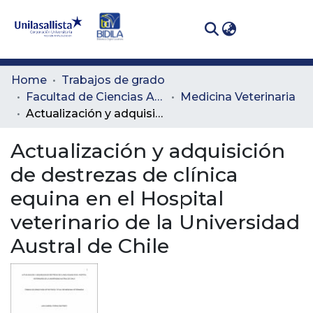
(curren
Log In
Communities
Home
Trabajos de grado
& Collections
Facultad de Ciencias Administrativas y Agropecuarias
Medicina Veterinaria
Actualización y adquisición de destrezas de clínica equina en el Hospital veterinario de la Universidad Austral de Chile
All of DSpace
Actualización y adquisición
Statistics
de destrezas de clínica
equina en el Hospital
veterinario de la Universidad
Austral de Chile