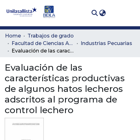
(curren
Log In
Communities
Home
Trabajos de grado
& Collections
Facultad de Ciencias Administrativas y Agropecuarias
Industrias Pecuarias
Evaluación de las características productivas de algunos hatos lecheros adscritos al programa de control lechero
All of DSpace
Evaluación de las
Statistics
características productivas
de algunos hatos lecheros
adscritos al programa de
control lechero