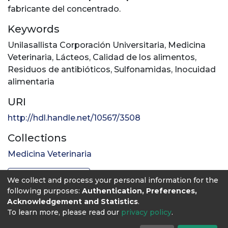
fabricante del concentrado.
Keywords
Unilasallista Corporación Universitaria
,
Medicina
Veterinaria
,
Lácteos
,
Calidad de los alimentos
,
Residuos de antibióticos
,
Sulfonamidas
,
Inocuidad
alimentaria
URI
http://hdl.handle.net/10567/3508
Collections
Medicina Veterinaria
Full item page
We collect and process your personal information for the
following purposes:
Authentication, Preferences,
Acknowledgement and Statistics
.
To learn more, please read our
privacy policy
.