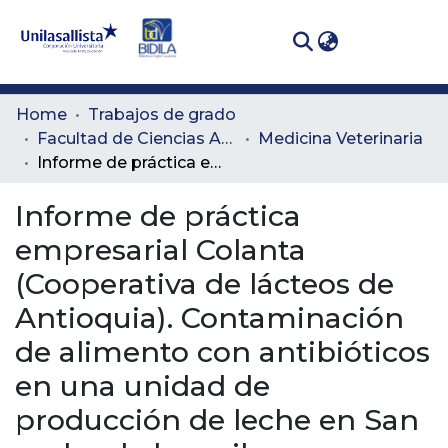
(curren
Log In
Communities
Home
Trabajos de grado
& Collections
Facultad de Ciencias Administrativas y Agropecuarias
Medicina Veterinaria
Informe de práctica empresarial Colanta (Cooperativa de lácteos de Antioquia). Contaminación de alimento con antibióticos en una unidad de producción de leche en San pedro de los milagros (Antioquia): reporte de caso.
All of DSpace
Informe de práctica
Statistics
empresarial Colanta
(Cooperativa de lácteos de
Antioquia). Contaminación
de alimento con antibióticos
en una unidad de
producción de leche en San