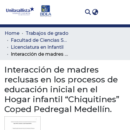
(curren
Log In
Communities
Home
Trabajos de grado
& Collections
Facultad de Ciencias Sociales y Educación
Licenciatura en Infantil
All of DSpace
Interacción de madres reclusas en los procesos de educación inicial en el Hogar infantil “Chiquitines” Coped Pedregal Medellín.
Statistics
Interacción de madres
reclusas en los procesos de
educación inicial en el
Hogar infantil “Chiquitines”
Coped Pedregal Medellín.