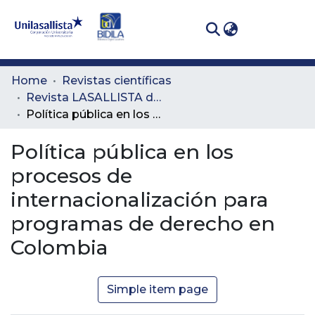
(curren
Log In
Communities
Home
Revistas científicas
& Collections
Revista LASALLISTA de Investigación
Política pública en los procesos de internacionalización para programas de derecho en Colombia
All of DSpace
Política pública en los
Statistics
procesos de
internacionalización para
programas de derecho en
Colombia
Simple item page