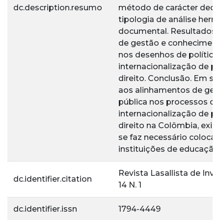
dc.description.resumo
método de carácter dedu
tipologia de análise her
documental. Resultados. 
de gestão e conheciment
nos desenhos de política
internacionalização de 
direito. Conclusão. Em sí
aos alinhamentos de gest
pública nos processos de
internacionalização de 
direito na Colômbia, exi
se faz necessário coloca
instituições de educação
Revista Lasallista de Inve
dc.identifier.citation
14 N. 1
dc.identifier.issn
1794-4449