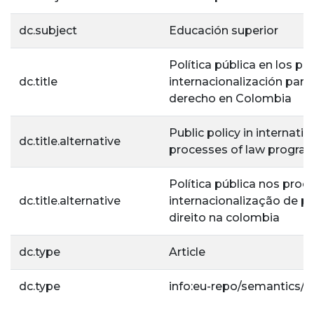
dc.subject
Educación superior
Política pública en los p
dc.title
internacionalización par
derecho en Colombia
Public policy in internatio
dc.title.alternative
processes of law progra
Política pública nos proc
dc.title.alternative
internacionalização de 
direito na colombia
dc.type
Article
dc.type
info:eu-repo/semantics/ar