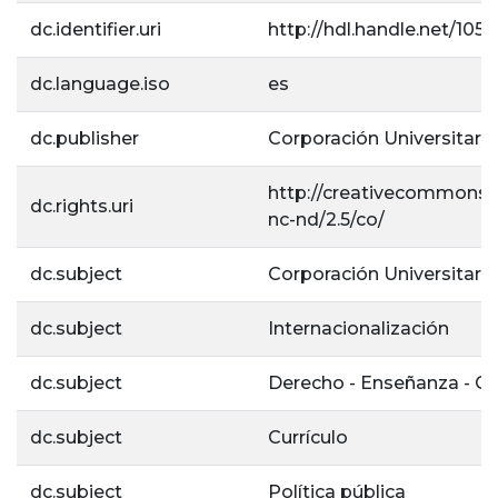
dc.identifier.uri
http://hdl.handle.net/105
dc.language.iso
es
dc.publisher
Corporación Universitaria
http://creativecommons.o
dc.rights.uri
nc-nd/2.5/co/
dc.subject
Corporación Universitaria
dc.subject
Internacionalización
dc.subject
Derecho - Enseñanza - C
dc.subject
Currículo
dc.subject
Política pública