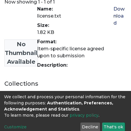
Now showing
1 - 1 of 1
Name:
Dow
license.txt
nloa
d
Size:
1.82 KB
Format:
No
Item-specific license agreed
Thumbnail
upon to submission
Available
Description:
Collections
Revista LASALLISTA de Investigación
We collect and process your personal information for the
following purposes:
Authentication, Preferences,
Acknowledgement and Statistics
.
To learn more, please read our
privacy policy
.
Customize
Decline
That's ok