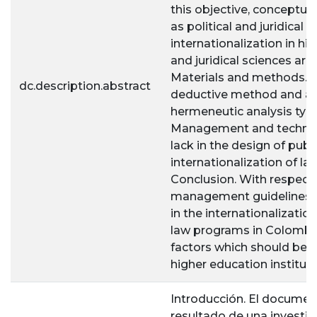
this objective, conceptua
as political and juridical a
internationalization in hi
and juridical sciences ar
Materials and methods. W
dc.description.abstract
deductive method and a
hermeneutic analysis typo
Management and technic
lack in the design of publi
internationalization of l
Conclusion. With respect
management guidelines of
in the internationalizatio
law programs in Colombia
factors which should be S
higher education instituti
Introducción. El documen
resultado de una investiga