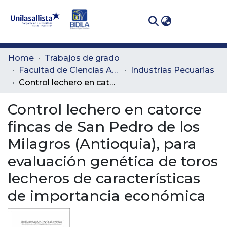
(curren
Log In
Communities
Home
Trabajos de grado
& Collections
Facultad de Ciencias Administrativas y Agropecuarias
Industrias Pecuarias
Control lechero en catorce fincas de San Pedro de los Milagros (Antioquia), para evaluación genética de toros lecheros de características de importancia económica
All of DSpace
Control lechero en catorce
Statistics
fincas de San Pedro de los
Milagros (Antioquia), para
evaluación genética de toros
lecheros de características
de importancia económica