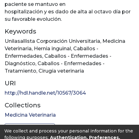
paciente se mantuvo en
hospitalización y es dado de alta al octavo día por
su favorable evolución.
Keywords
Unilasallista Corporación Universitaria
,
Medicina
Veterinaria
,
Hernia inguinal
,
Caballos -
Enfermedades
,
Caballos - Enfermedades -
Diagnóstico
,
Caballos - Enfermedades -
Tratamiento
,
Cirugía veterinaria
URI
http://hdl.handle.net/10567/3064
Collections
Medicina Veterinaria
Full item page
We collect and process your personal information for the
following purposes:
Authentication, Preferences,