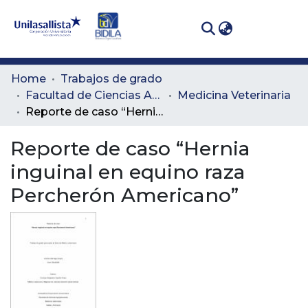
(curren
Log In
Communities
Home
Trabajos de grado
& Collections
Facultad de Ciencias Administrativas y Agropecuarias
Medicina Veterinaria
Reporte de caso “Hernia inguinal en equino raza Percherón Americano”
All of DSpace
Reporte de caso “Hernia
Statistics
inguinal en equino raza
Percherón Americano”