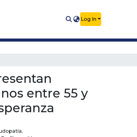
Log In
presentan
nos entre 55 y
Esperanza
udopatía
,