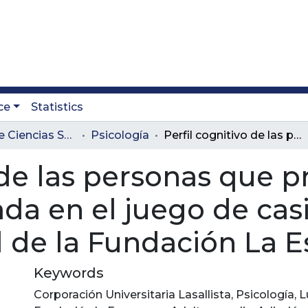
ce
Statistics
Facultad de Ciencias Sociales y Educación
Psicología
Perfil cognitivo de las personas que presentan ludopatía centrada en el juego de casinos entre 55 y 65 años de edad de la Fundación La Esperanza
 de las personas que 
da en el juego de casi
 de la Fundación La 
Keywords
Corporación Universitaria Lasallista
,
Psicología
,
L