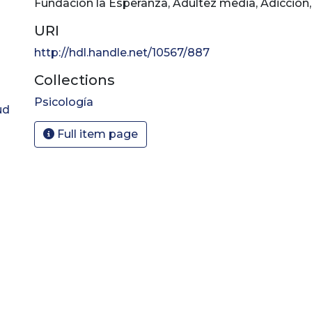
Fundación la Esperanza
,
Adultez media
,
Adicción
URI
http://hdl.handle.net/10567/887
Collections
Psicología
ud
Full item page