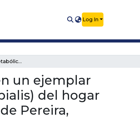
Log In
Enfermedad Metabólica Ósea (EMO) en un ejemplar juvenil de zarigüeya (Didelphis marsupialis) del hogar de paso CARDER-APAP del municipio de Pereira, reporte de caso.
n un ejemplar
ialis) del hogar
e Pereira,