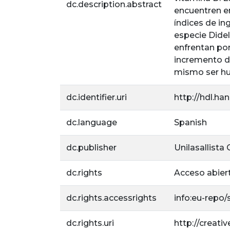
dc.description.abstract
encuentren en
índices de in
especie Dide
enfrentan por
incremento d
mismo ser hu
dc.identifier.uri
http://hdl.ha
dc.language
Spanish
dc.publisher
Unilasallista
dc.rights
Acceso abier
dc.rights.accessrights
info:eu-repo
dc.rights.uri
http://creat