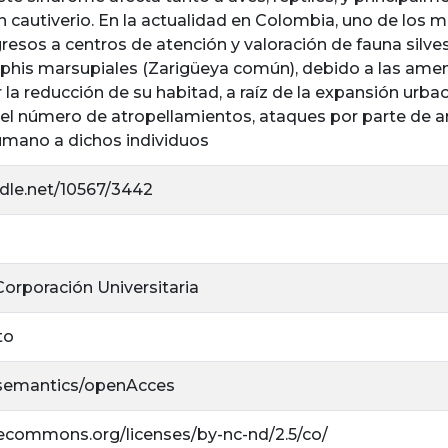
 cautiverio. En la actualidad en Colombia, uno de los 
gresos a centros de atención y valoración de fauna silves
lphis marsupiales (Zarigüeya común), debido a las ame
 la reducción de su habitad, a raíz de la expansión urb
el número de atropellamientos, ataques por parte de a
mano a dichos individuos
ndle.net/10567/3442
 Corporación Universitaria
to
/semantics/openAcces
ivecommons.org/licenses/by-nc-nd/2.5/co/