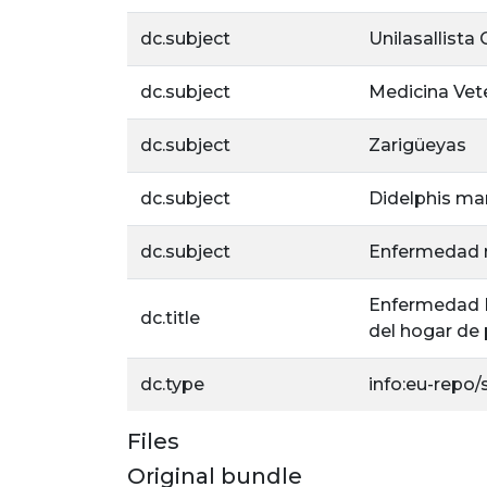
dc.subject
Unilasallista
dc.subject
Medicina Vete
dc.subject
Zarigüeyas
dc.subject
Didelphis mar
dc.subject
Enfermedad 
Enfermedad M
dc.title
del hogar de
dc.type
info:eu-repo
Files
Original bundle