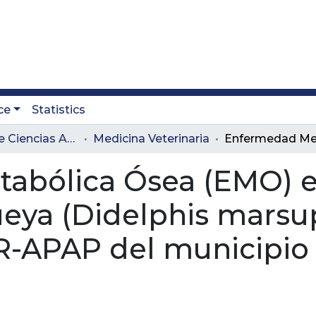
ce
Statistics
Facultad de Ciencias Administrativas y Agropecuarias
Medicina Veterinaria
abólica Ósea (EMO) e
üeya (Didelphis marsup
-APAP del municipio d