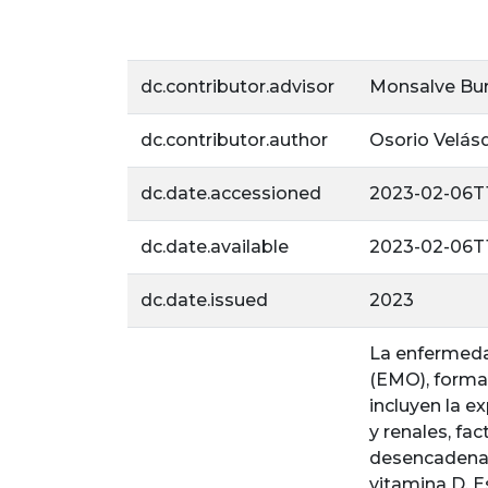
dc.contributor.advisor
Monsalve Buri
dc.contributor.author
Osorio Velás
dc.date.accessioned
2023-02-06T1
dc.date.available
2023-02-06T1
dc.date.issued
2023
La enfermeda
(EMO), forma
incluyen la e
y renales, fa
desencadenan 
vitamina D. E