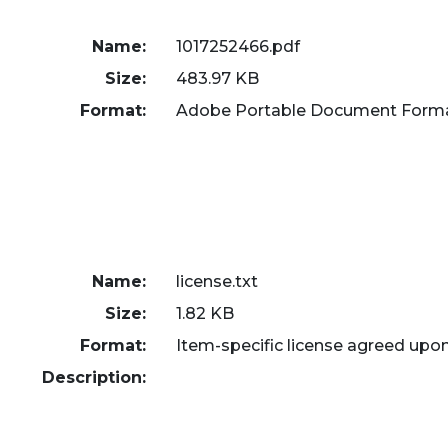
Name:
1017252466.pdf
Size:
483.97 KB
Format:
Adobe Portable Document Form
Name:
license.txt
Size:
1.82 KB
Format:
Item-specific license agreed upo
Description: