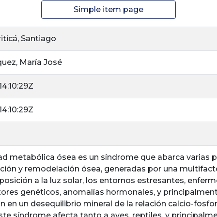
Simple item page
ticá, Santiago
quez, María José
4:10:29Z
4:10:29Z
d metabólica ósea es un síndrome que abarca varias p
ción y remodelación ósea, generadas por una multifact
xposición a la luz solar, los entornos estresantes, enfer
ctores genéticos, anomalías hormonales, y principalment
en un desequilibrio mineral de la relación calcio-fosforo
ste síndrome afecta tanto a aves, reptiles, y principal