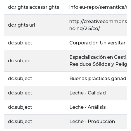
dc.rights.accessrights
info:eu-repo/semantics/
http://creativecommons.o
dc.rights.uri
nc-nd/2.5/co/
dc.subject
Corporación Universitaria 
Especialización en Gestión
dc.subject
Residuos Sólidos y Peligr
dc.subject
Buenas prácticas ganade
dc.subject
Leche - Calidad
dc.subject
Leche - Análisis
dc.subject
Leche - Producción