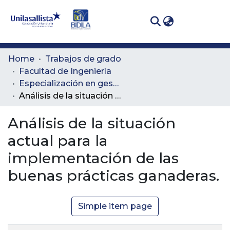
(curren
Log In
Communities
Home
Trabajos de grado
& Collections
Facultad de Ingeniería
Especialización en gestión integral de residuos sólidos y peligrosos
All of DSpace
Análisis de la situación actual para la implementación de las buenas prácticas ganaderas.
Statistics
Análisis de la situación
actual para la
implementación de las
buenas prácticas ganaderas.
Simple item page