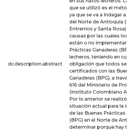
en sus hatos lecheros. L
que se utilizó es el método
ya que se va a indagar a n
del Norte de Antioquia (S
Entrerríos y Santa Rosa) c
causas por las cuales los
están o no implementand
Prácticas Ganaderas (BPG)
lecheros, teniendo en cua
dc.description.abstract
obligación que todos se 
certificados con las Buen
Ganaderas (BPG), a través
616 del Ministerio de Prot
(Instituto Colombiano Ag
Por lo anterior se realizó u
situación actual para la 
de las Buenas Prácticas 
(BPG) en el Norte de Antio
determinar porque hay t