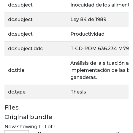
dc.subject
Inocuidad de los aliment
dc.subject
Ley 84 de 1989
dc.subject
Productividad
dc.subject.ddc
T-CD-ROM 636.234 M798
Análisis de la situación ac
dc.title
implementación de las bu
ganaderas.
dc.type
Thesis
Files
Original bundle
Now showing
1 - 1 of 1