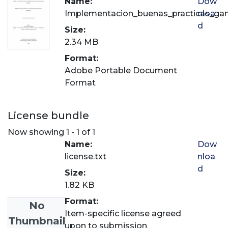
Name:
Dow
Implementacion_buenas_practicas_gan
nloa
d
Size:
2.34 MB
Format:
Adobe Portable Document
Format
License bundle
Now showing
1 - 1 of 1
Name:
Dow
license.txt
nloa
d
Size:
1.82 KB
Format:
No
Item-specific license agreed
Thumbnail
upon to submission