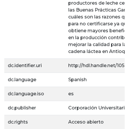
productores de leche cert
las Buenas Prácticas Gan
cuáles son las razones qu
para no certificarse ya qu
obtiene mayores benefic
en la producción contrib
mejorar la calidad para l
cadena láctea en Antioqui
dc.identifier.uri
http://hdl.handle.net/1056
dc.language
Spanish
dc.language.iso
es
dc.publisher
Corporación Universitaria 
dc.rights
Acceso abierto