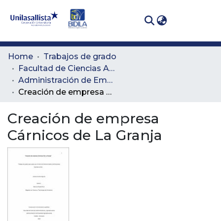
(curren
Log In
Communities
Home
Trabajos de grado
& Collections
Facultad de Ciencias Administrativas y Agropecuarias
Administración de Empresas Agropecuarias
All of DSpace
Creación de empresa Cárnicos de La Granja
Statistics
Creación de empresa
Cárnicos de La Granja