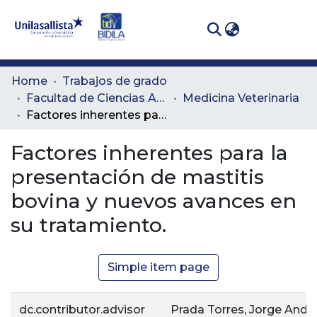
(curren
Log In
Communities
Home
Trabajos de grado
& Collections
Facultad de Ciencias Administrativas y Agropecuarias
Medicina Veterinaria
Factores inherentes para la presentación de mastitis bovina y nuevos avances en su tratamiento.
All of DSpace
Factores inherentes para la
Statistics
presentación de mastitis
bovina y nuevos avances en
su tratamiento.
Simple item page
dc.contributor.advisor
Prada Torres, Jorge Andr