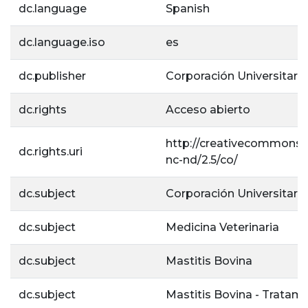
dc.language
Spanish
dc.language.iso
es
dc.publisher
Corporación Universitaria
dc.rights
Acceso abierto
http://creativecommons.o
dc.rights.uri
nc-nd/2.5/co/
dc.subject
Corporación Universitaria
dc.subject
Medicina Veterinaria
dc.subject
Mastitis Bovina
dc.subject
Mastitis Bovina - Tratam