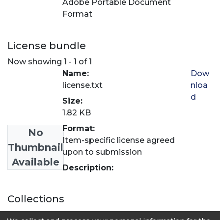
Adobe Portable Document
Format
License bundle
Now showing
1 - 1 of 1
Name:
Dow
license.txt
nloa
d
Size:
1.82 KB
Format:
No
Item-specific license agreed
Thumbnail
upon to submission
Available
Description:
Collections
Medicina Veterinaria