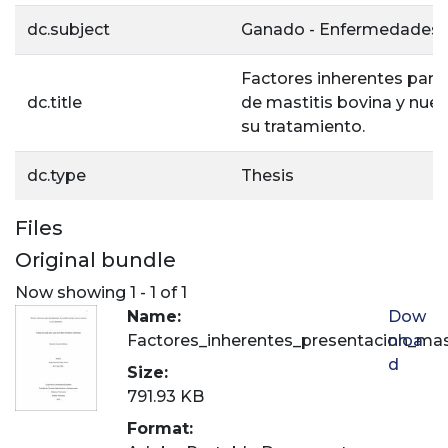
dc.subject
Ganado - Enfermedades
Factores inherentes para 
dc.title
de mastitis bovina y nue
su tratamiento.
dc.type
Thesis
Files
Original bundle
Now showing
1 - 1 of 1
Name:
Dow
Factores_inherentes_presentacion_mast
nloa
d
Size:
791.93 KB
Format: