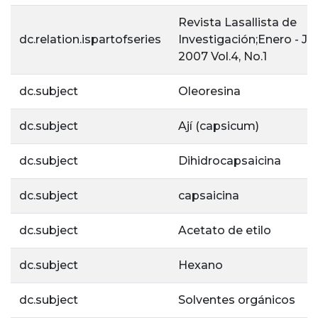
Revista Lasallista de
dc.relation.ispartofseries
Investigación;Enero - Ju
2007 Vol.4, No.1
dc.subject
Oleoresina
dc.subject
Ají (capsicum)
dc.subject
Dihidrocapsaicina
dc.subject
capsaicina
dc.subject
Acetato de etilo
dc.subject
Hexano
dc.subject
Solventes orgánicos