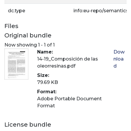
dc.type
info:eu-repo/semantics/a
Files
Original bundle
Now showing
1 - 1 of 1
Name:
Dow
14-19_Composición de las
nloa
oleorresinas.pdf
d
Size:
79.69 KB
Format:
Adobe Portable Document
Format
License bundle