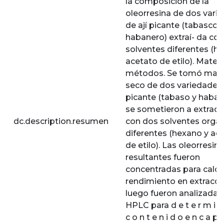
la composición de la
oleorresina de dos vari
de ají picante (tabasco 
habanero) extraí- da co
solventes diferentes (h
acetato de etilo). Materi
métodos. Se tomó mate
seco de dos variedades 
picante (tabaso y haban
se sometieron a extracc
dc.description.resumen
con dos solventes orgá
diferentes (hexano y ac
de etilo). Las oleorresin
resultantes fueron
concentradas para calcul
rendimiento en extracci
luego fueron analizadas
HPLC para d e t e r m i n 
c o n t e n i d o e n c a p s 