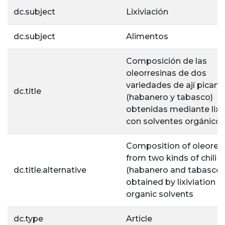
dc.subject
Lixiviación
dc.subject
Alimentos
Composición de las
oleorresinas de dos
variedades de ají picant
dc.title
(habanero y tabasco)
obtenidas mediante lixi
con solventes orgánico
Composition of oleores
from two kinds of chili 
dc.title.alternative
(habanero and tabasco)
obtained by lixiviation w
organic solvents
dc.type
Article