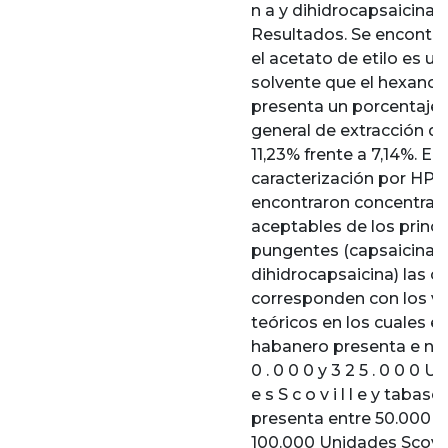
n a y dihidrocapsaicina.
Resultados. Se encontr
el acetato de etilo es u
solvente que el hexano,
presenta un porcentaje
general de extracción de
11,23% frente a 7,14%. En 
caracterización por HPL
encontraron concentrac
aceptables de los princi
pungentes (capsaicina y
dihidrocapsaicina) las c
corresponden con los va
teóricos en los cuales el 
habanero presenta e n t r
0 . 0 0 0 y 3 2 5 . 0 0 0 Un
e s S c o v i l l e y tabasc
presenta entre 50.000 y
100.000 Unidades Scovil