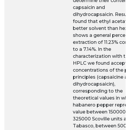
determine their content
capsaicin and
dihydrocapsaicin. Resul
found that ethyl acetate 
better solvent than hexa
shows a general percen
extraction of 11.23% co
to a 7.14%. In the
characterization with th
HPLC we found accepta
concentrations of the p
principles (capsaicine a
dihydrocapsaicin),
corresponding to the
theoretical values in wh
habanero pepper repres
value between 150000 
325000 Scoville units an
Tabasco, between 5000