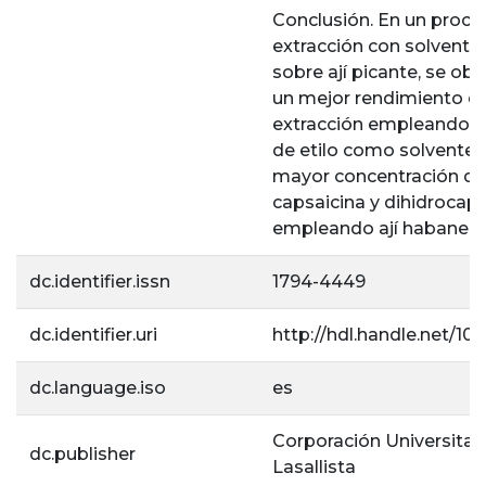
Conclusión. En un proce
extracción con solvente
sobre ají picante, se obt
un mejor rendimiento e
extracción empleando a
de etilo como solvente 
mayor concentración de
capsaicina y dihidrocaps
empleando ají habanero
dc.identifier.issn
1794-4449
dc.identifier.uri
http://hdl.handle.net/10
dc.language.iso
es
Corporación Universitar
dc.publisher
Lasallista