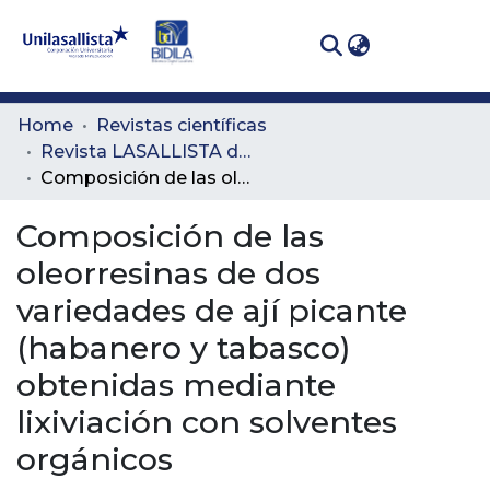
(curren
Log In
Communities
Home
Revistas científicas
& Collections
Revista LASALLISTA de Investigación
Composición de las oleorresinas de dos variedades de ají picante (habanero y tabasco) obtenidas mediante lixiviación con solventes orgánicos
All of DSpace
Composición de las
Statistics
oleorresinas de dos
variedades de ají picante
(habanero y tabasco)
obtenidas mediante
lixiviación con solventes
orgánicos