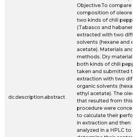
Objective.To compare t
composition of oleoresi
two kinds of chili peppe
(Tabasco and habanero
extracted with two diffe
solvents (hexane and et
acetate). Materials and
methods. Dry material 
both kinds of chili pepp
taken and submitted to
extraction with two diff
organic solvents (hexan
ethyl acetate). The oleo
dc.description.abstract
that resulted from this
procedure were concent
to calculate their perfo
in extraction and then
analyzed in a HPLC to