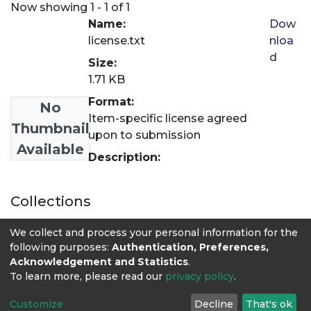
Now showing
1 - 1 of 1
Name:
Dow
license.txt
nloa
d
Size:
1.71 KB
Format:
No
Item-specific license agreed
Thumbnail
upon to submission
Available
Description:
Collections
Revista LASALLISTA de Investigación
We collect and process your personal information for the
following purposes:
Authentication, Preferences,
Acknowledgement and Statistics
.
To learn more, please read our
privacy policy
.
Customize
Decline
That's ok