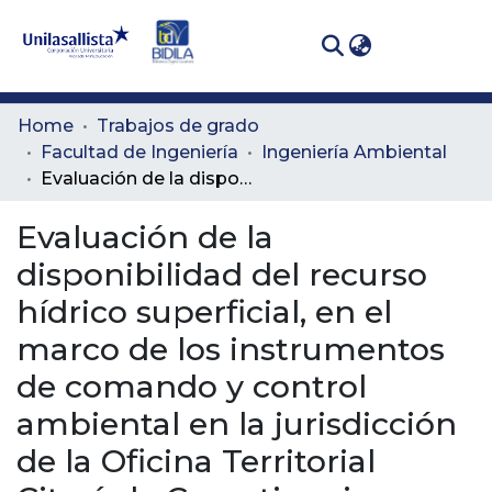
(curren
Log In
Communities
Home
Trabajos de grado
& Collections
Facultad de Ingeniería
Ingeniería Ambiental
Evaluación de la disponibilidad del recurso hídrico superficial, en el marco de los instrumentos de comando y control ambiental en la jurisdicción de la Oficina Territorial Citará de Corantioquia.
All of DSpace
Evaluación de la
Statistics
disponibilidad del recurso
hídrico superficial, en el
marco de los instrumentos
de comando y control
ambiental en la jurisdicción
de la Oficina Territorial