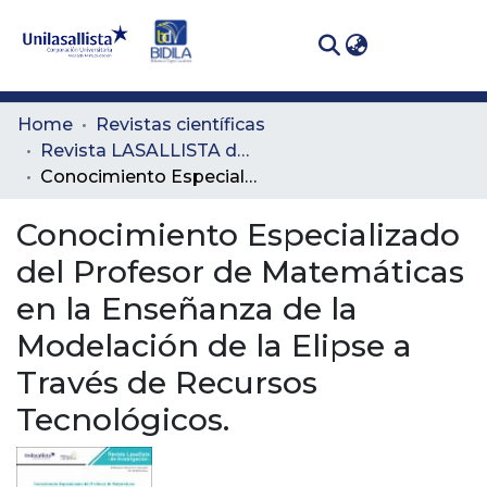
(curren
Log In
Communities
Home
Revistas científicas
& Collections
Revista LASALLISTA de Investigación
Conocimiento Especializado del Profesor de Matemáticas en la Enseñanza de la Modelación de la Elipse a Través de Recursos Tecnológicos.
All of DSpace
Conocimiento Especializado
Statistics
del Profesor de Matemáticas
en la Enseñanza de la
Modelación de la Elipse a
Través de Recursos
Tecnológicos.