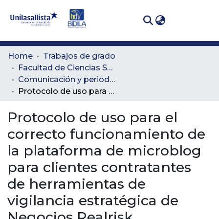
(curren
Log In
Communities
Home
Trabajos de grado
& Collections
Facultad de Ciencias Sociales y Educación
Comunicación y periodismo
All of DSpace
Protocolo de uso para el correcto funcionamiento de la plataforma de microblog para clientes contratantes de herramientas de vigilancia estratégica de Negocios Realrisk
Statistics
Protocolo de uso para el
correcto funcionamiento de
la plataforma de microblog
para clientes contratantes
de herramientas de
vigilancia estratégica de
Negocios Realrisk