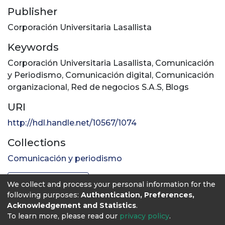
Publisher
Corporación Universitaria Lasallista
Keywords
Corporación Universitaria Lasallista
,
Comunicación
y Periodismo
,
Comunicación digital
,
Comunicación
organizacional
,
Red de negocios S.A.S
,
Blogs
URI
http://hdl.handle.net/10567/1074
Collections
Comunicación y periodismo
Full item page
We collect and process your personal information for the
following purposes:
Authentication, Preferences,
Acknowledgement and Statistics
.
To learn more, please read our
privacy policy
.