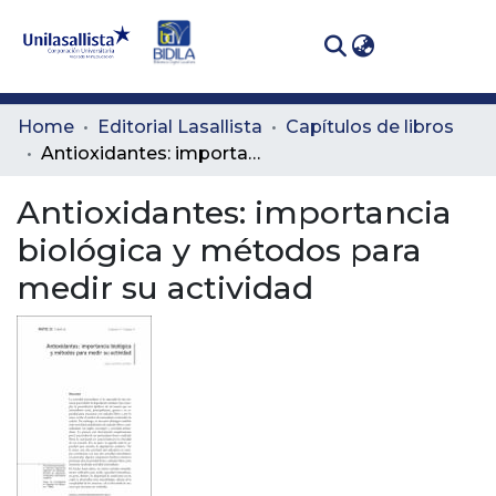
(curren
Log In
Communities
Home
Editorial Lasallista
Capítulos de libros
& Collections
Antioxidantes: importancia biológica y métodos para medir su actividad
All of DSpace
Antioxidantes: importancia
biológica y métodos para
Statistics
medir su actividad