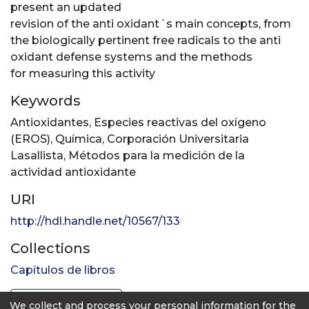
present an updated
revision of the anti oxidant´s main concepts, from
the biologically pertinent free radicals to the anti
oxidant defense systems and the methods
for measuring this activity
Keywords
Antioxidantes
,
Especies reactivas del oxígeno
(EROS)
,
Química
,
Corporación Universitaria
Lasallista
,
Métodos para la medición de la
actividad antioxidante
URI
http://hdl.handle.net/10567/133
Collections
Capítulos de libros
Full item page
We collect and process your personal information for the