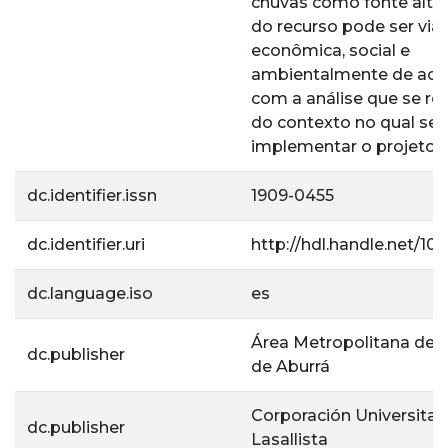
chuvas como fonte alter
do recurso pode ser viá
econômica, social e
ambientalmente de aco
com a análise que se rea
do contexto no qual se 
implementar o projeto.
dc.identifier.issn
1909-0455
dc.identifier.uri
http://hdl.handle.net/10
dc.language.iso
es
Área Metropolitana del 
dc.publisher
de Aburrá
Corporación Universitar
dc.publisher
Lasallista