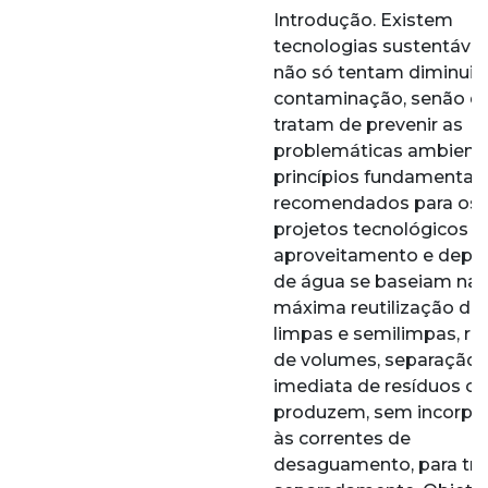
Introdução. Existem
tecnologias sustentávei
não só tentam diminuir 
contaminação, senão q
tratam de prevenir as
problemáticas ambienta
princípios fundamentais
recomendados para os
projetos tecnológicos d
aproveitamento e depu
de água se baseiam na
máxima reutilização de
limpas e semilimpas, r
de volumes, separação
imediata de resíduos o
produzem, sem incorpor
às correntes de
desaguamento, para tra