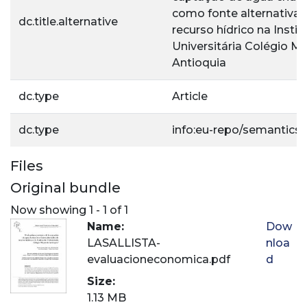
como fonte alternativa 
dc.title.alternative
recurso hídrico na Instit
Universitária Colégio Ma
Antioquia
dc.type
Article
dc.type
info:eu-repo/semantics/a
Files
Original bundle
Now showing
1 - 1 of 1
Name:
Dow
LASALLISTA-
nloa
evaluacioneconomica.pdf
d
Size:
1.13 MB