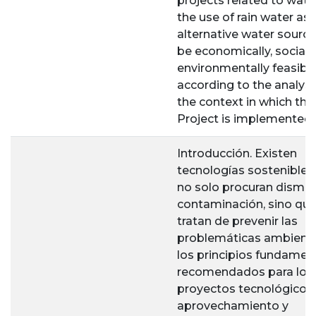
projects related to wate
the use of rain water as 
alternative water sourc
be economically, sociab
environmentally feasible
according to the analysi
the context in which the
Project is implemented.
Introducción. Existen
tecnologías sostenibles
no solo procuran disminu
contaminación, sino qu
tratan de prevenir las
problemáticas ambienta
los principios fundamen
recomendados para los
proyectos tecnológicos
aprovechamiento y