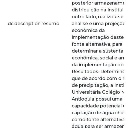
posterior armazenamen
distribuição na Instituiç
outro lado, realizou-se
dc.description.resumo
análise e uma projeção
econômica da
implementação deste t
fonte alternativa, para
determinar a sustentabi
econômica, social e amb
da implementação do pr
Resultados. Determinou
que de acordo com o r
de precipitação, a Instit
Universitária Colégio Ma
Antioquia possui uma
capacidade potencial d
captação de água chuv
como fonte alternativa 
água para ser armazena