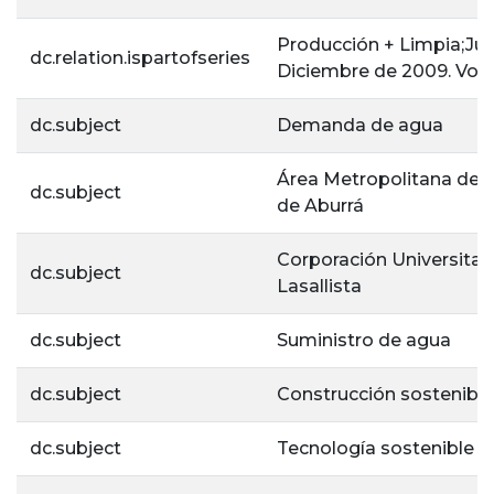
Producción + Limpia;Jul
dc.relation.ispartofseries
Diciembre de 2009. Vol.4
dc.subject
Demanda de agua
Área Metropolitana del 
dc.subject
de Aburrá
Corporación Universitar
dc.subject
Lasallista
dc.subject
Suministro de agua
dc.subject
Construcción sostenible
dc.subject
Tecnología sostenible