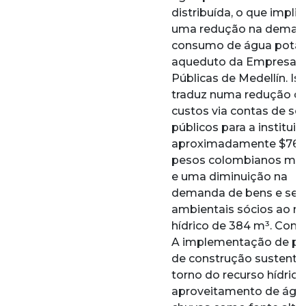
distribuída, o que implic
uma redução na deman
consumo de água potáv
aqueduto da Empresas
Públicas de Medellín. Is
traduz numa redução d
custos via contas de se
públicos para a instituiç
aproximadamente $768
pesos colombianos men
e uma diminuição na
demanda de bens e ser
ambientais sócios ao re
hídrico de 384 m³. Conc
A implementação de pr
de construção sustentá
torno do recurso hídrico
aproveitamento de águ