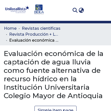
(curren
Log In
Communities
Home
Revistas científicas
& Collections
Revista Producción + Limpia
Evaluación económica de la captación de agua lluvia como fuente alternativa de recurso hídrico en la Institución Universitaria Colegio Mayor de Antioquia
All of DSpace
Evaluación económica de la
Statistics
captación de agua lluvia
como fuente alternativa de
recurso hídrico en la
Institución Universitaria
Colegio Mayor de Antioquia
Simple item page