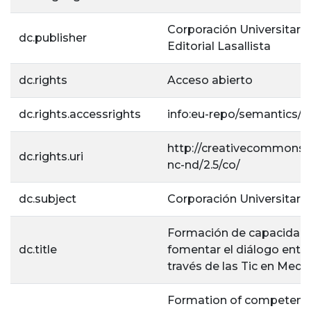
Corporación Universitaria 
dc.publisher
Editorial Lasallista
dc.rights
Acceso abierto
dc.rights.accessrights
info:eu-repo/semantics/
http://creativecommons.o
dc.rights.uri
nc-nd/2.5/co/
dc.subject
Corporación Universitaria
Formación de capacidade
dc.title
fomentar el diálogo entre 
través de las Tic en Mede
Formation of competenci