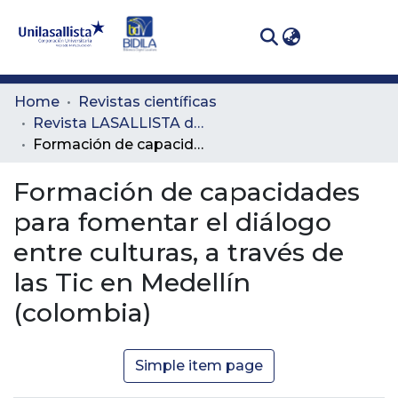
(curren
Log In
Communities
Home
Revistas científicas
& Collections
Revista LASALLISTA de Investigación
Formación de capacidades para fomentar el diálogo entre culturas, a través de las Tic en Medellín (colombia)
All of DSpace
Formación de capacidades
Statistics
para fomentar el diálogo
entre culturas, a través de
las Tic en Medellín
(colombia)
Simple item page