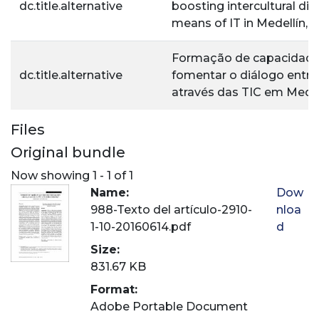
dc.title.alternative
boosting intercultural di
means of IT in Medellín,
Formação de capacidade
dc.title.alternative
fomentar o diálogo entre 
através das TIC em Medel
Files
Original bundle
Now showing
1 - 1 of 1
Name:
Dow
988-Texto del artículo-2910-
nloa
1-10-20160614.pdf
d
Size:
831.67 KB
Format:
Adobe Portable Document