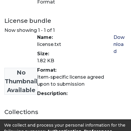
Format
License bundle
Now showing
1 - 1 of 1
Name:
Dow
license.txt
nloa
d
Size:
1.82 KB
Format:
No
Item-specific license agreed
Thumbnail
upon to submission
Available
Description:
Collections
Revista LASALLISTA de Investigación
We collect and process your personal information for the