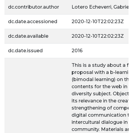
dc.contributor.author
Lotero Echeverri, Gabriel
dc.date.accessioned
2020-12-10T22:02:23Z
dc.date.available
2020-12-10T22:02:23Z
dc.date.issued
2016
This is a study about a f
proposal with a b-learni
(bimodal learning) on the
contents for the web in th
diversity subject. Objecti
its relevance in the creat
strengthening of compete
digital communication th
intercultural dialogue in t
community. Materials an