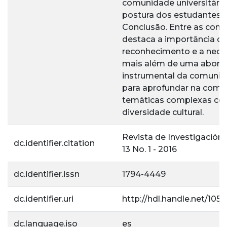
comunidade universitári
postura dos estudantes 
Conclusão. Entre as conc
destaca a importância d
reconhecimento e a neces
mais além de uma abor
instrumental da comunica
para aprofundar na com
temáticas complexas co
diversidade cultural.
Revista de Investigación La
dc.identifier.citation
13 No. 1 - 2016
dc.identifier.issn
1794-4449
dc.identifier.uri
http://hdl.handle.net/105
dc.language.iso
es