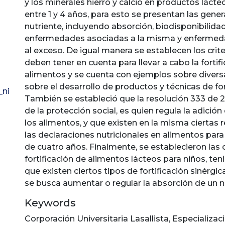
y los minerales hierro y calcio en productos lácte
entre 1 y 4 años, para esto se presentan las gene
nutriente, incluyendo absorción, biodisponibilidad,
enfermedades asociadas a la misma y enfermed
al exceso. De igual manera se establecen los crit
deben tener en cuenta para llevar a cabo la fortif
alimentos y se cuenta con ejemplos sobre diver
sobre el desarrollo de productos y técnicas de for
_ni
También se estableció que la resolución 333 de 2
de la protección social, es quien regula la adición
los alimentos, y que existen en la misma ciertas r
las declaraciones nutricionales en alimentos par
de cuatro años. Finalmente, se establecieron las 
fortificación de alimentos lácteos para niños, te
que existen ciertos tipos de fortificación sinérgic
se busca aumentar o regular la absorción de un n
Keywords
Corporación Universitaria Lasallista
,
Especializac