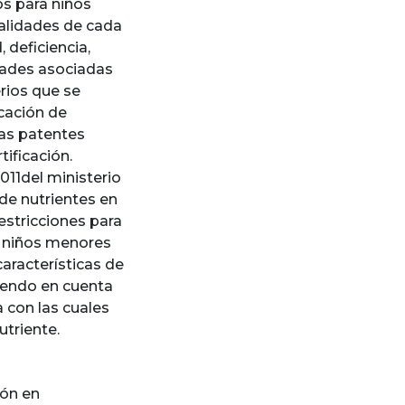
os para niños
ralidades de cada
 deficiencia,
ades asociadas
erios que se
icación de
sas patentes
tificación.
011del ministerio
 de nutrientes en
estricciones para
a niños menores
características de
niendo en cuenta
a con las cuales
utriente.
ión en