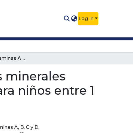
Log In
Adición de vitaminas A, B, C, D y de los minerales hierro y calcio en productos lácteos para niños entre 1 y 4 años
os minerales
ra niños entre 1
minas A, B, C y D,